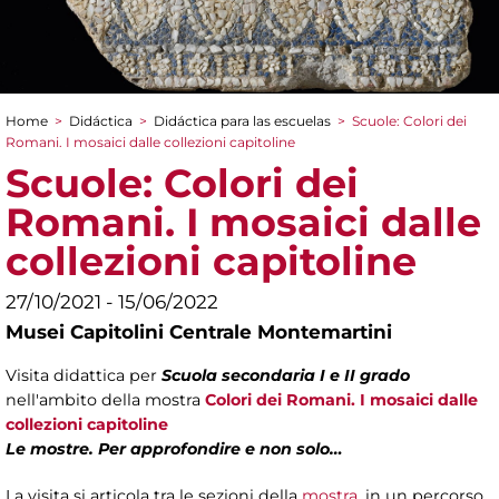
Home
>
Didáctica
>
Didáctica para las escuelas
>
Scuole: Colori dei
You are here
Romani. I mosaici dalle collezioni capitoline
Scuole: Colori dei
Romani. I mosaici dalle
collezioni capitoline
27/10/2021 - 15/06/2022
Musei Capitolini Centrale Montemartini
Visita didattica per
Scuola secondaria I e II grado
nell'ambito della mostra
Colori dei Romani. I mosaici dalle
collezioni capitoline
Le mostre. Per approfondire e non solo…
La visita si articola tra le sezioni della
mostra
, in un percorso