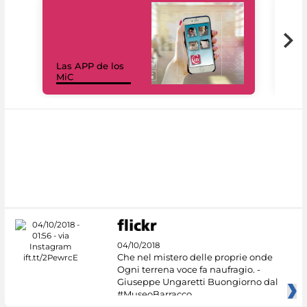
Las APP de los
I Mi
MiC
net
04/10/2018
Che nel mistero delle proprie onde
Ogni terrena voce fa naufragio. -
Giuseppe Ungaretti Buongiorno dal
#MuseoBarracco