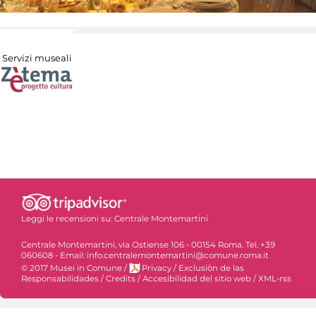
Servizi museali
Leggi le recensioni su:
Centrale Montemartini
Centrale Montemartini, via Ostiense 106 - 00154 Roma. Tel. +39
060608 - Email: info.centralemontemartini@comune.roma.it
© 2017 Musei in Comune
/
Privacy
/
Exclusiòn de las
Responsabilidades
/
Credits
/
Accesibilidad del sitio web
/
XML-rss