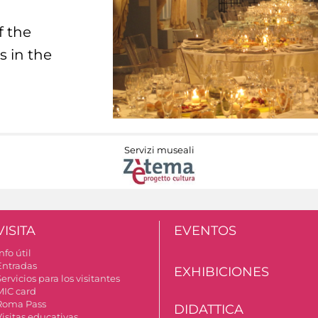
f the
s in the
Servizi museali
VISITA
EVENTOS
nfo útil
Entradas
EXHIBICIONES
ervicios para los visitantes
MIC card
Roma Pass
DIDATTICA
Visitas educativas