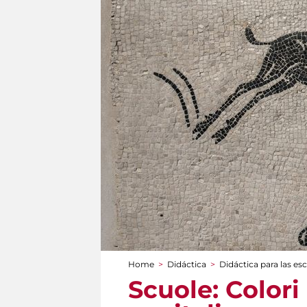
Home
>
Didáctica
>
Didáctica para las es
You are here
Scuole: Colori