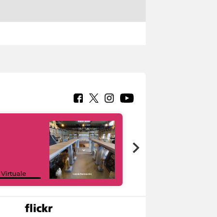
Google Arts &
 Virtuale
Culture