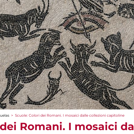
cuelas
>
Scuole: Colori dei Romani. I mosaici dalle collezioni capitoline
 dei Romani. I mosaici da