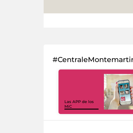
#CentraleMontemarti
Las APP de los
MiC