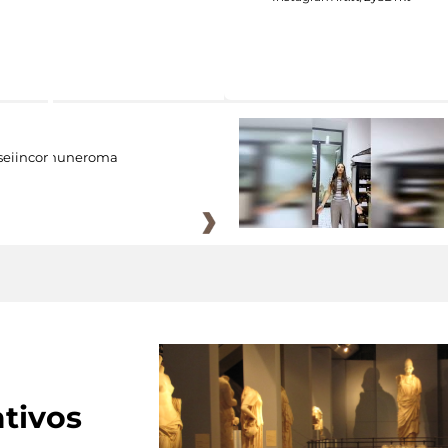
eiincomuneroma
tivos