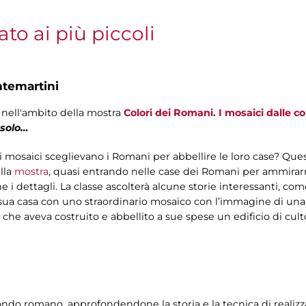
to ai più piccoli
ntemartini
a
nell'ambito della mostra
Colori dei Romani. I mosaici dalle co
 solo…
 mosaici sceglievano i Romani per abbellire le loro case? Ques
lla
mostra
, quasi entrando nelle case dei Romani per ammirarn
 i dettagli. La classe ascolterà alcune storie interessanti, co
 sua casa con uno straordinario mosaico con l’immagine di una 
, che aveva costruito e abbellito a sue spese un edificio di cul
do romano, approfondendone la storia e la tecnica di realizzazi