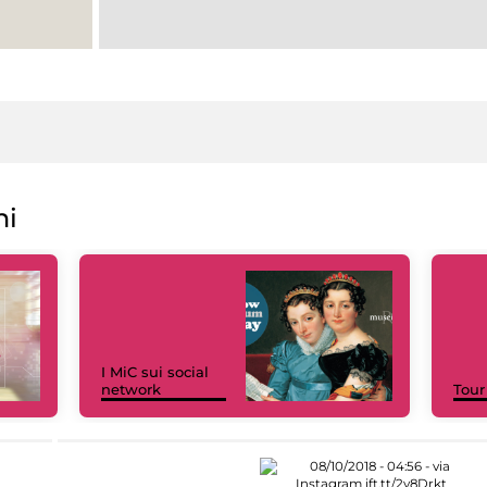
ni
I MiC sui social
network
Tour