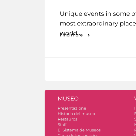
Unique events in some o
most extraordinary place
world.
Find more
MUSEO
Presentazione
I
Historia del museo
Restauros
S
Staff
El Sistema de Museos
Carta de los servicios