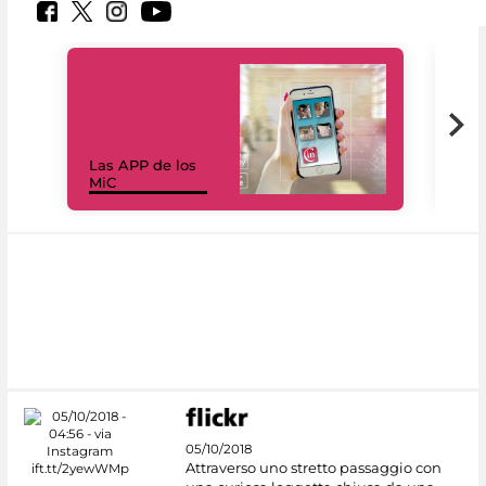
Las APP de los
I Mi
MiC
net
05/10/2018
Attraverso uno stretto passaggio con