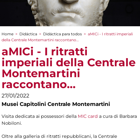
Home
>
Didáctica
>
Didáctica para todos
>
aMICi - I ritratti imperiali
You are here
della Centrale Montemartini raccontano…
aMICi - I ritratti
imperiali della Centrale
Montemartini
raccontano…
27/01/2022
Musei Capitolini Centrale Montemartini
Visita dedicata ai possessori della
MIC card
a cura di Barbara
Nobiloni.
Oltre alla galleria di ritratti repubblicani, la Centrale