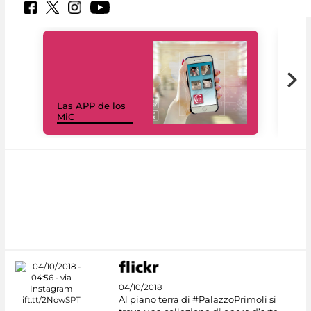
Las APP de los
I Mi
MiC
net
04/10/2018
Al piano terra di #PalazzoPrimoli si