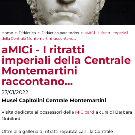
Home
>
Didáctica
>
Didáctica para todos
>
aMICi - I ritratti imperiali
You are here
della Centrale Montemartini raccontano…
aMICi - I ritratti
imperiali della Centrale
Montemartini
raccontano…
27/01/2022
Musei Capitolini Centrale Montemartini
Visita dedicata ai possessori della
MIC card
a cura di Barbara
Nobiloni.
Oltre alla galleria di ritratti repubblicani, la Centrale