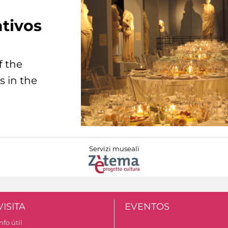
tivos
f the
s in the
Servizi museali
VISITA
EVENTOS
nfo útil