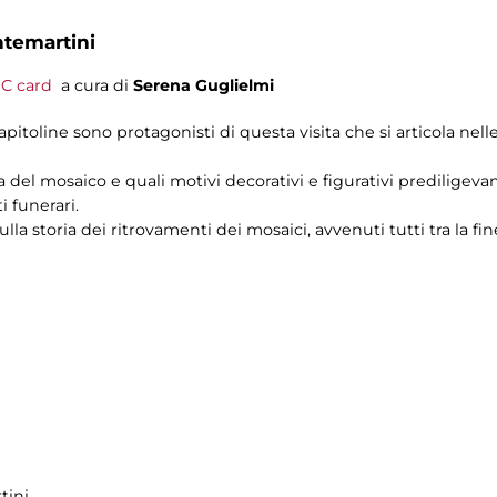
ntemartini
C card
a cura di
Serena Guglielmi
capitoline sono protagonisti di questa visita che si articola nell
a del mosaico e quali motivi decorativi e figurativi prediligeva
 funerari.
la storia dei ritrovamenti dei mosaici, avvenuti tutti tra la f
tini