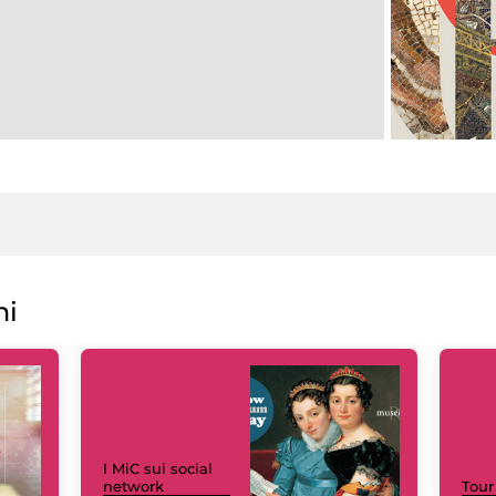
ni
I MiC sui social
network
Tour