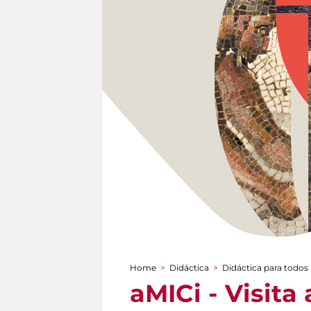
Home
>
Didáctica
>
Didáctica para todos
You are here
aMICi - Visita