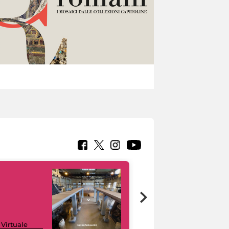
Google Arts &
 Virtuale
Culture