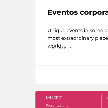
Eventos corpora
Unique events in some o
most extraordinary place
world.
Find more
MUSEO
Presentazione
I