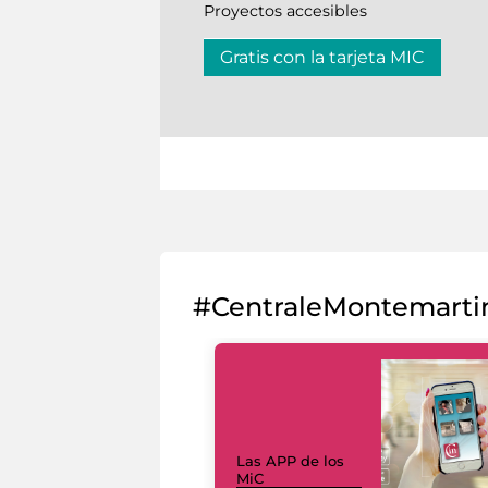
Proyectos accesibles
Gratis con la tarjeta MIC
#CentraleMontemarti
Las APP de los
MiC