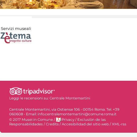
Servizi museali
Leggi le recensioni su:
Centrale Montemartini
Centrale Montemartini, via Ostiense 106 - 00154 Roma. Tel. +39
060608 - Email: info.centralemontemartini@comune.roma.it
© 2017 Musei in Comune
/
Privacy
/
Exclusiòn de las
Responsabilidades
/
Credits
/
Accesibilidad del sitio web
/
XML-rss