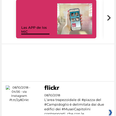
Las APP de los
I Mi
MiC
net
08/10/2018
L'area trapezoidale di #piazza del
#Campidoglio è delimitata dai due
edifici dei #MuseiCapitolini
contrapposti, che con le