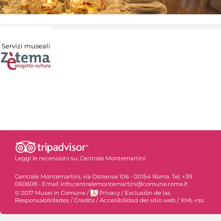
Servizi museali
Leggi le recensioni su:
Centrale Montemartini
Centrale Montemartini, via Ostiense 106 - 00154 Roma. Tel. +39
060608 - Email: info.centralemontemartini@comune.roma.it
© 2017 Musei in Comune
/
Privacy
/
Exclusiòn de las
Responsabilidades
/
Credits
/
Accesibilidad del sitio web
/
XML-rss