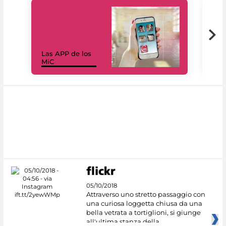
Las APP de los
I Mi
MiC
net
05/10/2018
Attraverso uno stretto passaggio con
una curiosa loggetta chiusa da una
bella vetrata a tortiglioni, si giunge
all'ultima stanza della