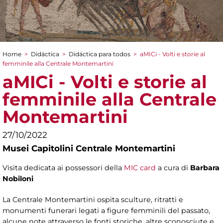
Home
>
Didáctica
>
Didáctica para todos
>
aMICi - Volti e storie al
You are here
femminile alla Centrale Montemartini
aMICi - Volti e storie al
femminile alla Centrale
Montemartini
27/10/2022
Musei Capitolini Centrale Montemartini
Visita dedicata ai possessori della
MIC card
a cura di
Barbara
Nobiloni
La Centrale Montemartini ospita sculture, ritratti e
monumenti funerari legati a figure femminili del passato,
alcune note attraverso le fonti storiche, altre sconosciute e