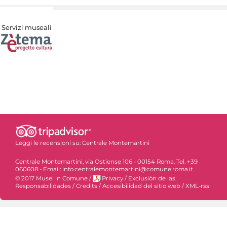
Servizi museali
Leggi le recensioni su:
Centrale Montemartini
Centrale Montemartini, via Ostiense 106 - 00154 Roma. Tel. +39
060608 - Email: info.centralemontemartini@comune.roma.it
© 2017 Musei in Comune
/
Privacy
/
Exclusiòn de las
Responsabilidades
/
Credits
/
Accesibilidad del sitio web
/
XML-rss