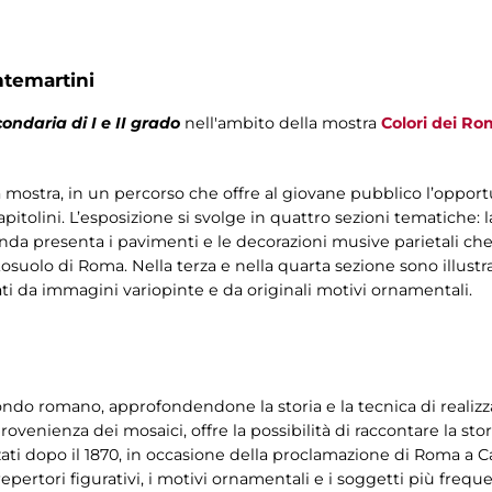
ntemartini
ondaria di I e II grado
nell'ambito della mostra
Colori dei Rom
ella mostra, in un percorso che offre al giovane pubblico l’oppor
pitolini. L’esposizione si svolge in quattro sezioni tematiche: l
nda presenta i pavimenti e le decorazioni musive parietali ch
ttosuolo di Roma. Nella terza e nella quarta sezione sono illustr
zzati da immagini variopinte e da originali motivi ornamentali.
do romano, approfondendone la storia e la tecnica di realizzaz
ovenienza dei mosaici, offre la possibilità di raccontare la stori
ati dopo il 1870, in occasione della proclamazione di Roma a Capi
 repertori figurativi, i motivi ornamentali e i soggetti più freq