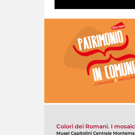
Colori dei Romani. I mosaici
Musei Capitolini Centrale Montemar