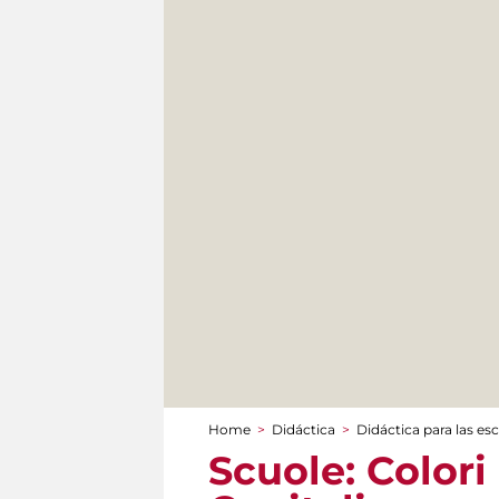
Home
>
Didáctica
>
Didáctica para las es
You are here
Scuole: Colori