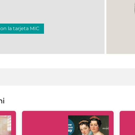
con la tarjeta MIC
ni