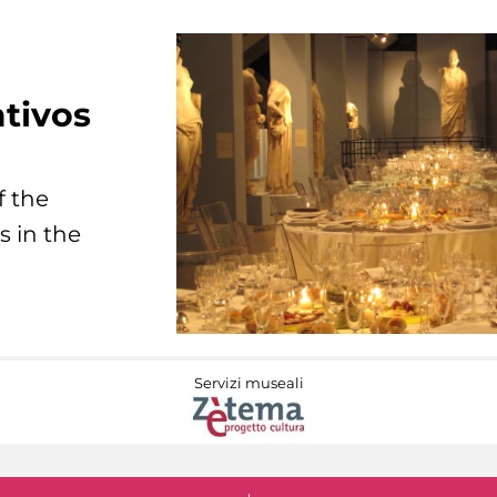
tivos
f the
s in the
Servizi museali