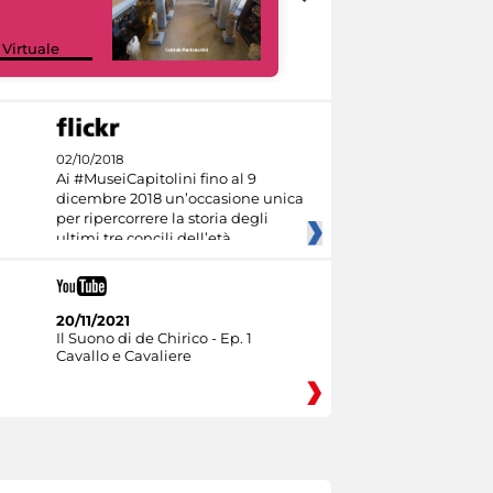
Google Arts &
 Virtuale
Culture
02/10/2018
Ai #MuseiCapitolini fino al 9
dicembre 2018 un’occasione unica
per ripercorrere la storia degli
ultimi tre concili dell’età
20/11/2021
Il Suono di de Chirico - Ep. 1
Cavallo e Cavaliere