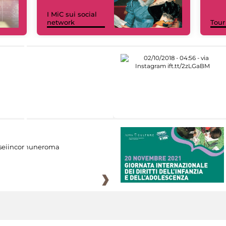
I MiC sui social
network
Tour
eiincomuneroma