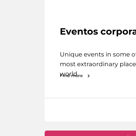
Eventos corpora
Unique events in some o
most extraordinary place
world.
Find more