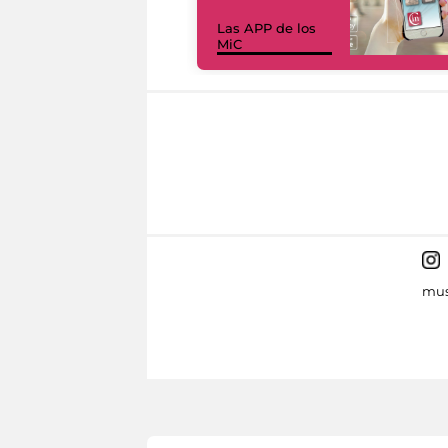
Las APP de los
MiC
mus