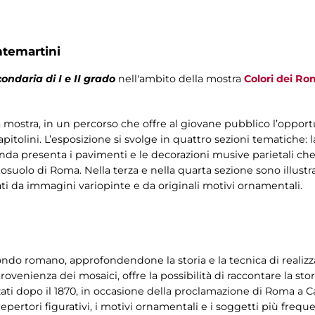
ntemartini
ondaria di I e II grado
nell'ambito della mostra
Colori dei Rom
ella mostra, in un percorso che offre al giovane pubblico l’oppor
pitolini. L’esposizione si svolge in quattro sezioni tematiche: l
nda presenta i pavimenti e le decorazioni musive parietali ch
ttosuolo di Roma. Nella terza e nella quarta sezione sono illustr
zzati da immagini variopinte e da originali motivi ornamentali.
do romano, approfondendone la storia e la tecnica di realizzaz
ovenienza dei mosaici, offre la possibilità di raccontare la stori
ati dopo il 1870, in occasione della proclamazione di Roma a Capi
 repertori figurativi, i motivi ornamentali e i soggetti più freq