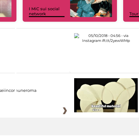
I MiC sui social
network
Tour
eiincomuneroma