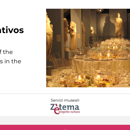
tivos
f the
s in the
Servizi museali