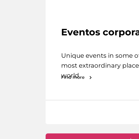
Eventos corpora
Unique events in some o
most extraordinary place
world.
Find more