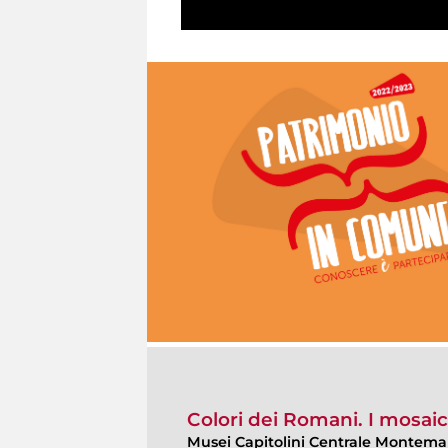
Colori dei Romani. I mosaici
Musei Capitolini Centrale Montemar