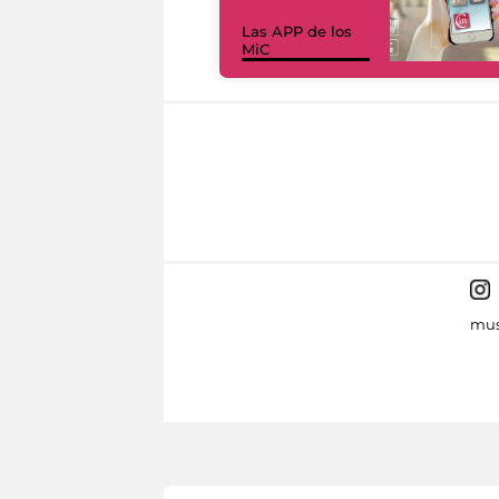
Las APP de los
MiC
mus