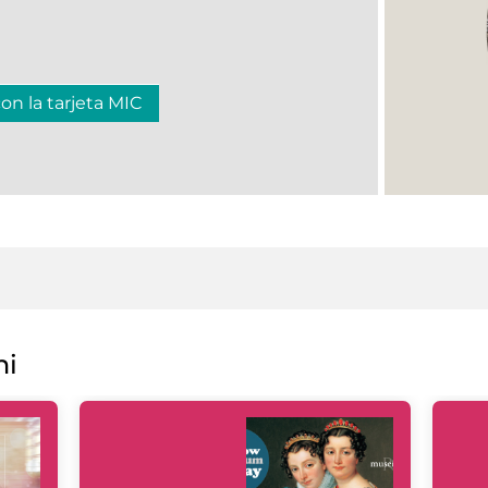
con la tarjeta MIC
ni