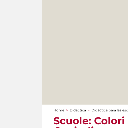
Home
>
Didáctica
>
Didáctica para las es
You are here
Scuole: Colori