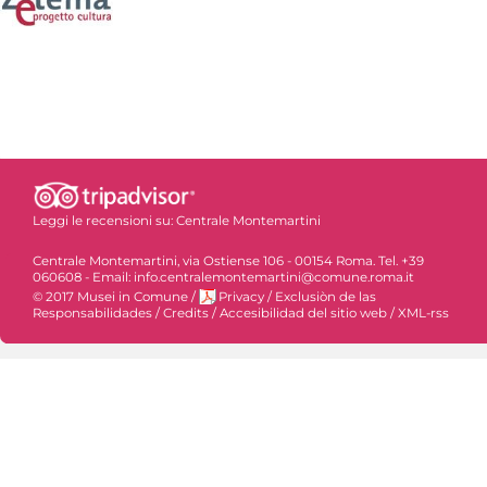
Leggi le recensioni su:
Centrale Montemartini
Centrale Montemartini, via Ostiense 106 - 00154 Roma. Tel. +39
060608 - Email: info.centralemontemartini@comune.roma.it
© 2017 Musei in Comune
/
Privacy
/
Exclusiòn de las
Responsabilidades
/
Credits
/
Accesibilidad del sitio web
/
XML-rss