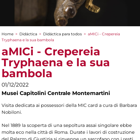
Home
>
Didáctica
>
Didáctica para todos
>
aMICi - Crepereia
You are here
Tryphaena e la sua bambola
aMICi - Crepereia
Tryphaena e la sua
bambola
01/12/2022
Musei Capitolini Centrale Montemartini
Visita dedicata ai possessori della MIC card a cura di Barbara
Nobiloni.
Nel 1889 la scoperta di una sepoltura assai singolare ebbe
molta eco nella città di Roma. Durate i lavori di costruzione
del Palazzo di Giustizia si rinvenne un sarcofago con i resti