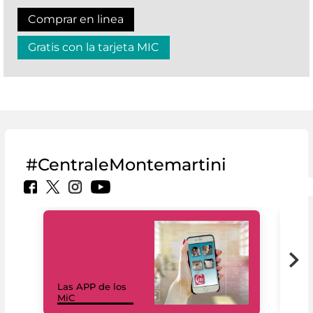
Comprar en linea
Gratis con la tarjeta MIC
#CentraleMontemartini
Las APP de los
I Mi
MiC
net