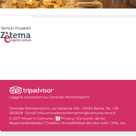
Servizi museali
Leggi le recensioni su:
Centrale Montemartini
Centrale Montemartini, via Ostiense 106 - 00154 Roma. Tel. +39
060608 - Email: info.centralemontemartini@comune.roma.it
© 2017 Musei in Comune
/
Privacy
/
Exclusiòn de las
Responsabilidades
/
Credits
/
Accesibilidad del sitio web
/
XML-rss