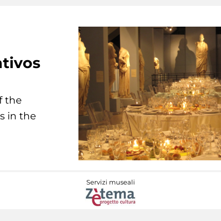
tivos
f the
s in the
Servizi museali