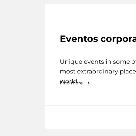
Eventos corpora
Unique events in some o
most extraordinary place
world.
Find more