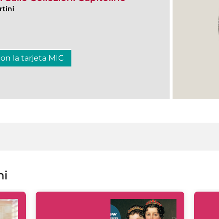
tini
con la tarjeta MIC
ni