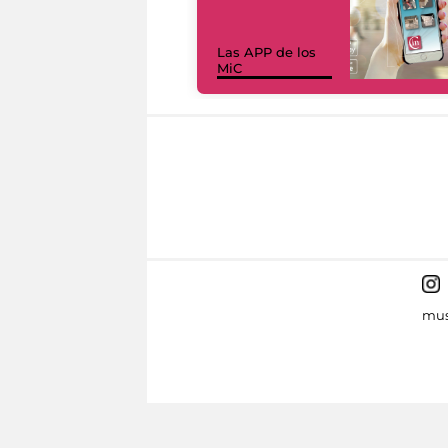
Las APP de los
MiC
mus