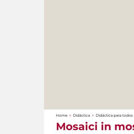
Home
>
Didáctica
>
Didáctica para todos
You are here
Mosaici in mos