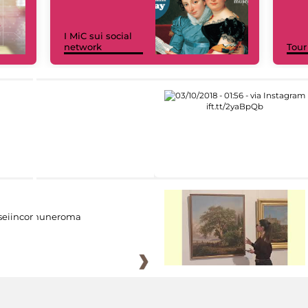
I MiC sui social
network
Tour
eiincomuneroma