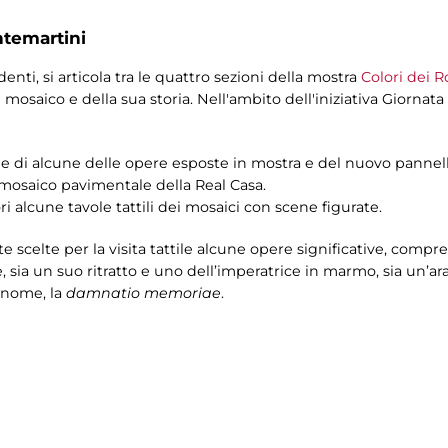
ntemartini
enti, si articola tra le quattro sezioni della mostra
Colori dei R
el mosaico e della sua storia. Nell'ambito dell'iniziativa Giornata
le di alcune delle opere esposte in mostra e del nuovo pannello t
 mosaico pavimentale della Real Casa.
ori alcune tavole tattili dei mosaici con scene figurate.
e scelte per la visita tattile alcune opere significative, compre
 sia un suo ritratto e uno dell’imperatrice in marmo, sia un’a
l nome, la
damnatio memoriae
.