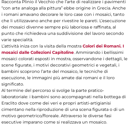
Racconta Plinio il Vecchio che l’arte di realizzare i pavimenti
“con arte analoga alla pittura” ebbe origine in Grecia. Anche
i romani amavano decorare le loro case con i mosaici, tanto
che li utilizzavano anche per rivestire le pareti. L’esecuzione
dei mosaici divenne sempre più laboriosa e raffinata, al
punto che richiedeva una suddivisione del lavoro secondo
varie specialità.
L’attività iniza con la visita della mostra
Colori dei Romani. I
mosaici dalle Collezioni Capitoline
. Ammirando i bellissimi
mosaici colorati esposti in mostra, osservandone i dettagli, le
scene figurate, i motivi decorativi geometrici e vegetali, i
bambini scoprono l’arte del mosaico, le tecniche di
esecuzione, le immagini più amate dai romani e il loro
significato.
Al termine del percorso si svolge la parte pratico-
laboratoriale: i bambini sono accompagnati nella bottega di
Eraclito dove come dei veri e propri artisti-artigianisi
cimentano nella riproduzione di una scena figurata o di un
motivo geometrico/floreale. Attraverso le diverse fasi
esecutive imparano come si realizzava un mosaico.