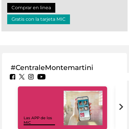
Comprar en linea
Gratis con la tarjeta MIC
#CentraleMontemartini
Las APP de los
I Mi
MiC
net