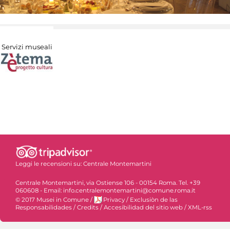
Servizi museali
Leggi le recensioni su:
Centrale Montemartini
Centrale Montemartini, via Ostiense 106 - 00154 Roma. Tel. +39
060608 - Email: info.centralemontemartini@comune.roma.it
© 2017 Musei in Comune
/
Privacy
/
Exclusiòn de las
Responsabilidades
/
Credits
/
Accesibilidad del sitio web
/
XML-rss