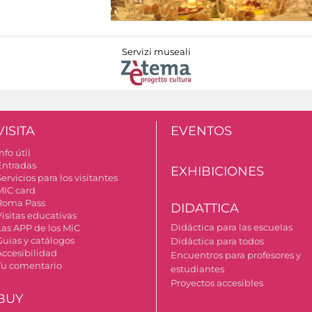
Servizi museali
VISITA
EVENTOS
nfo útil
Entradas
EXHIBICIONES
ervicios para los visitantes
MIC card
Roma Pass
DIDATTICA
Visitas educativas
Didáctica para las escuelas
Las APP de los MiC
Guias y catálogos
Didáctica para todos
Accesibilidad
Encuentros para profesores y
Tu comentario
estudiantes
Proyectos accesibles
BUY