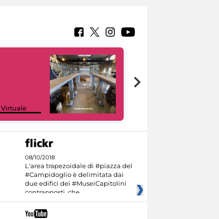
Google Arts &
 Virtuale
Culture
08/10/2018
L'area trapezoidale di #piazza del
#Campidoglio è delimitata dai
due edifici dei #MuseiCapitolini
contrapposti, che