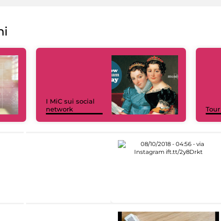
ni
I MiC sui social
network
Tour