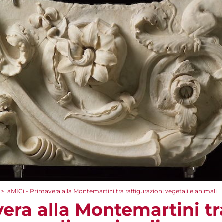
>
aMICi - Primavera alla Montemartini tra raffigurazioni vegetali e animali
era alla Montemartini tr