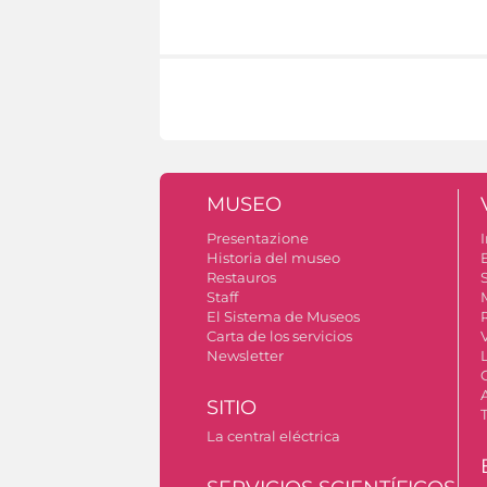
MUSEO
Presentazione
I
Historia del museo
Restauros
S
Staff
El Sistema de Museos
Carta de los servicios
Newsletter
SITIO
La central eléctrica