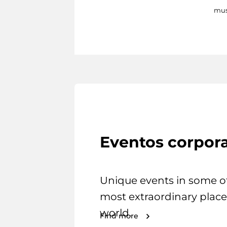
mus
Eventos corpora
Unique events in some o
most extraordinary place
world.
Find more