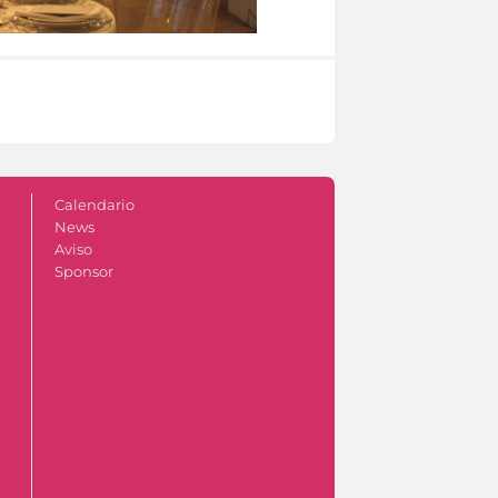
Calendario
News
Aviso
Sponsor