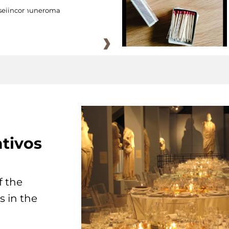
eiincomuneroma
tivos
f the
s in the