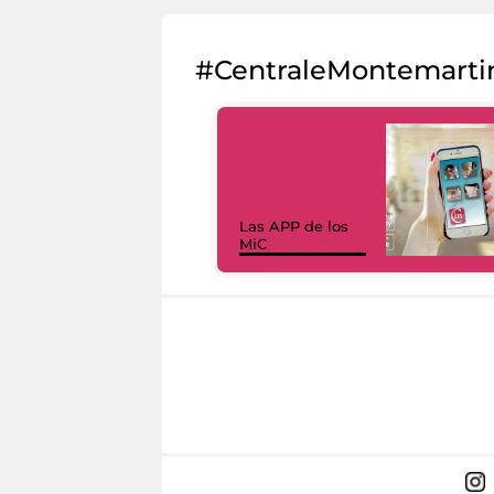
#CentraleMontemarti
Las APP de los
MiC