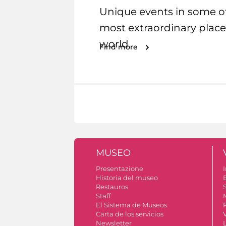
Unique events in some o
most extraordinary place
world.
Find more
MUSEO
Presentazione
I
Historia del museo
Restauros
S
Staff
El Sistema de Museos
Carta de los servicios
Newsletter