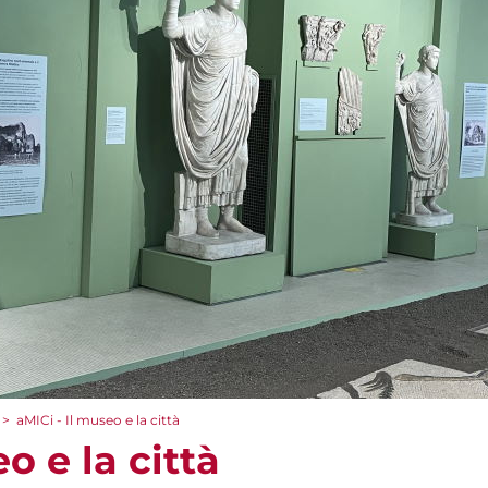
>
aMICi - Il museo e la città
o e la città