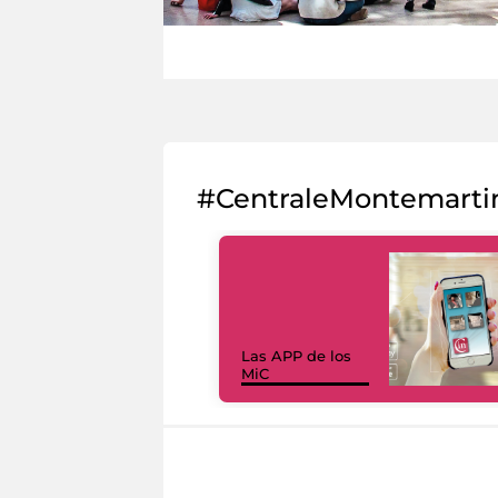
#CentraleMontemarti
Las APP de los
MiC