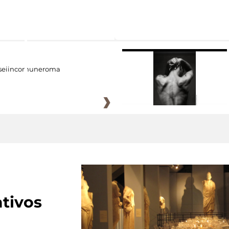
eiincomuneroma
tivos