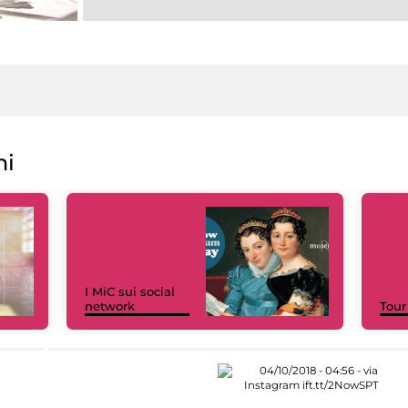
ni
I MiC sui social
network
Tour