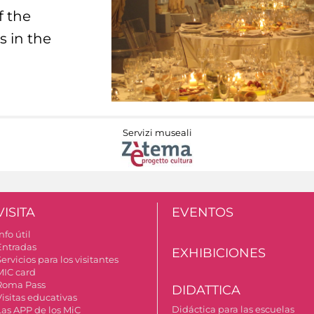
f the
s in the
Servizi museali
VISITA
EVENTOS
nfo útil
Entradas
EXHIBICIONES
ervicios para los visitantes
MIC card
Roma Pass
DIDATTICA
Visitas educativas
Didáctica para las escuelas
Las APP de los MiC