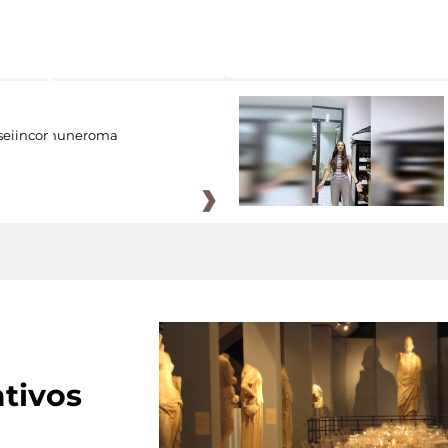
eiincomuneroma
tivos