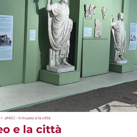
>
aMICi - Il museo e la città
o e la città