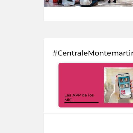
#CentraleMontemarti
Las APP de los
MiC