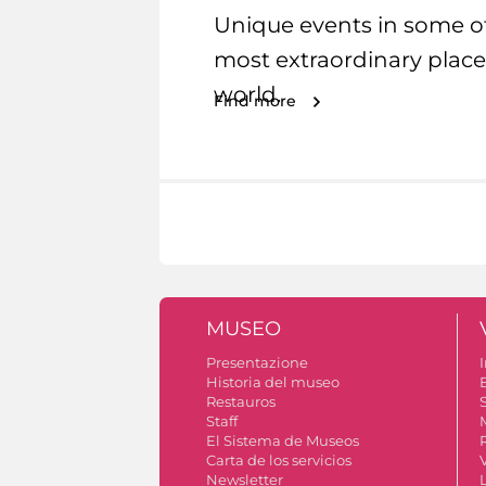
Unique events in some o
most extraordinary place
world.
Find more
MUSEO
Presentazione
I
Historia del museo
Restauros
S
Staff
El Sistema de Museos
Carta de los servicios
Newsletter