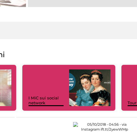
ni
I MiC sui social
network
Tour