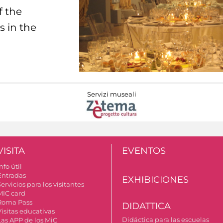
f the
s in the
Servizi museali
VISITA
EVENTOS
nfo útil
Entradas
EXHIBICIONES
ervicios para los visitantes
MIC card
Roma Pass
DIDATTICA
Visitas educativas
Didáctica para las escuelas
Las APP de los MiC