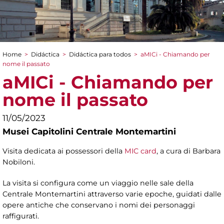
Home
>
Didáctica
>
Didáctica para todos
>
aMICi - Chiamando per
You are here
nome il passato
aMICi - Chiamando per
nome il passato
11/05/2023
Musei Capitolini Centrale Montemartini
Visita dedicata ai possessori della
MIC card
, a cura di Barbara
Nobiloni.
La visita si configura come un viaggio nelle sale della
Centrale Montemartini attraverso varie epoche, guidati dalle
opere antiche che conservano i nomi dei personaggi
raffigurati.