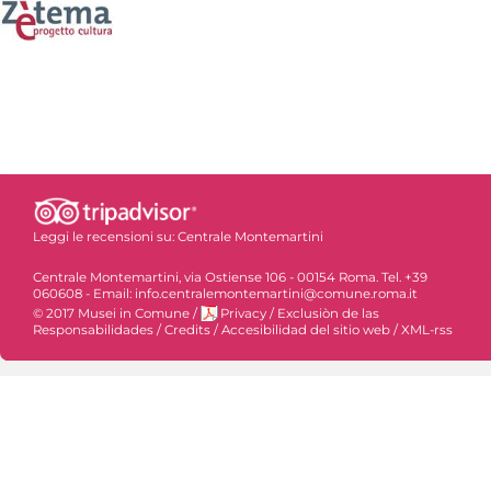
Leggi le recensioni su:
Centrale Montemartini
Centrale Montemartini, via Ostiense 106 - 00154 Roma. Tel. +39
060608 - Email: info.centralemontemartini@comune.roma.it
© 2017 Musei in Comune
/
Privacy
/
Exclusiòn de las
Responsabilidades
/
Credits
/
Accesibilidad del sitio web
/
XML-rss