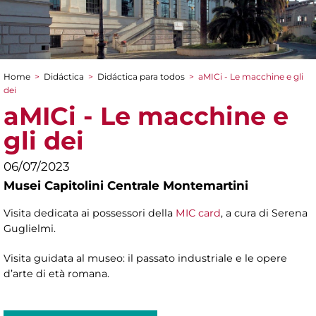
Home
>
Didáctica
>
Didáctica para todos
>
aMICi - Le macchine e gli
You are here
dei
aMICi - Le macchine e
gli dei
06/07/2023
Musei Capitolini Centrale Montemartini
Visita dedicata ai possessori della
MIC card
, a cura di Serena
Guglielmi.
Visita guidata al museo: il passato industriale e le opere
d’arte di età romana.