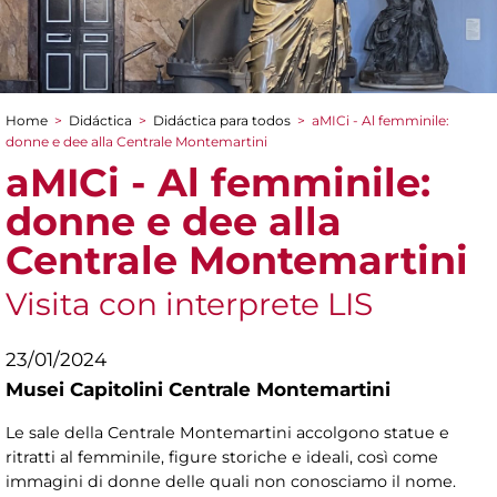
Home
>
Didáctica
>
Didáctica para todos
>
aMICi - Al femminile:
You are here
donne e dee alla Centrale Montemartini
aMICi - Al femminile:
donne e dee alla
Centrale Montemartini
Visita con interprete LIS
23/01/2024
Musei Capitolini Centrale Montemartini
Le sale della Centrale Montemartini accolgono statue e
ritratti al femminile, figure storiche e ideali, così come
immagini di donne delle quali non conosciamo il nome.