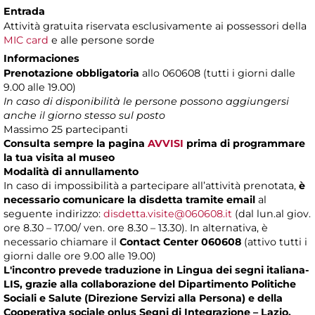
Entrada
Attività gratuita riservata esclusivamente ai possessori della
MIC card
e alle persone sorde
Informaciones
Prenotazione obbligatoria
allo 060608 (tutti i giorni dalle
9.00 alle 19.00)
In caso di disponibilità le persone possono aggiungersi
anche il giorno stesso sul posto
Massimo
25 partecipanti
Consulta sempre la pagina
AVVISI
prima di programmare
la tua visita al museo
Modalità di annullamento
In caso di impossibilità a partecipare all’attività prenotata,
è
necessario comunicare la disdetta tramite email
al
seguente indirizzo:
disdetta.visite@060608.it
(dal lun.al giov.
ore 8.30 – 17.00/ ven. ore 8.30 – 13.30). In alternativa, è
necessario chiamare il
Contact Center 060608
(attivo tutti i
giorni dalle ore 9.00 alle 19.00)
L'incontro prevede traduzione in Lingua dei segni italiana-
LIS, grazie alla collaborazione del Dipartimento Politiche
Sociali e Salute (Direzione Servizi alla Persona) e della
Cooperativa sociale onlus Segni di Integrazione – Lazio.