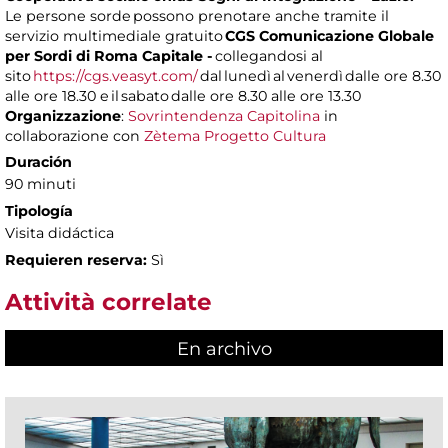
Le persone sorde possono prenotare anche tramite il
servizio multimediale gratuito
CGS Comunicazione Globale
per Sordi di Roma Capitale -
collegandosi al
sito
https://cgs.veasyt.com/
dal lunedì al venerdì dalle ore 8.30
alle ore 18.30 e il sabato dalle ore 8.30 alle ore 13.30
Organizzazione
:
Sovrintendenza Capitolina
in
collaborazione con
Zètema Progetto Cultura
Duración
90 minuti
Tipología
Visita didáctica
Requieren reserva:
Sì
Attività correlate
En archivo