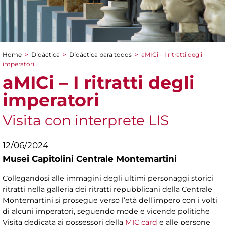
Home
>
Didáctica
>
Didáctica para todos
>
aMICi – I ritratti degli
You are here
imperatori
aMICi – I ritratti degli
imperatori
Visita con interprete LIS
12/06/2024
Musei Capitolini Centrale Montemartini
Collegandosi alle immagini degli ultimi personaggi storici
ritratti nella galleria dei ritratti repubblicani della Centrale
Montemartini si prosegue verso l’età dell’impero con i volti
di alcuni imperatori, seguendo mode e vicende politiche
Visita dedicata ai possessori della
MIC card
e alle persone