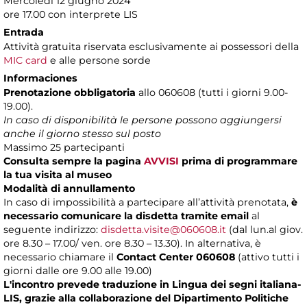
Mercoledì 12 giugno 2024
ore 17.00 con interprete LIS
Entrada
Attività gratuita riservata esclusivamente ai possessori della
MIC card
e alle persone sorde
Informaciones
Prenotazione obbligatoria
allo 060608 (tutti i giorni 9.00-
19.00).
In caso di disponibilità le persone possono aggiungersi
anche il giorno stesso sul posto
Massimo 25 partecipanti
Consulta sempre la pagina
AVVISI
prima di programmare
la tua visita al museo
Modalità di annullamento
In caso di impossibilità a partecipare all’attività prenotata,
è
necessario comunicare la disdetta tramite email
al
seguente indirizzo:
disdetta.visite@060608.it
(dal lun.al giov.
ore 8.30 – 17.00/ ven. ore 8.30 – 13.30). In alternativa, è
necessario chiamare il
Contact Center 060608
(attivo tutti i
giorni dalle ore 9.00 alle 19.00)
L'incontro prevede traduzione in Lingua dei segni italiana-
LIS, grazie alla collaborazione del Dipartimento Politiche