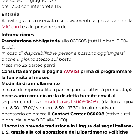
Mercoledì 12 giugno 2024
ore 17.00 con interprete LIS
Entrada
Attività gratuita riservata esclusivamente ai possessori della
MIC card
e alle persone sorde
Informaciones
Prenotazione obbligatoria
allo 060608 (tutti i giorni 9.00-
19.00).
In caso di disponibilità le persone possono aggiungersi
anche il giorno stesso sul posto
Massimo 25 partecipanti
Consulta sempre la pagina
AVVISI
prima di programmare
la tua visita al museo
Modalità di annullamento
In caso di impossibilità a partecipare all’attività prenotata,
è
necessario comunicare la disdetta tramite email
al
seguente indirizzo:
disdetta.visite@060608.it
(dal lun.al giov.
ore 8.30 – 17.00/ ven. ore 8.30 – 13.30). In alternativa, è
necessario chiamare il
Contact Center 060608
(attivo tutti i
giorni dalle ore 9.00 alle 19.00)
L'incontro prevede traduzione in Lingua dei segni italiana-
LIS, grazie alla collaborazione del Dipartimento Politiche