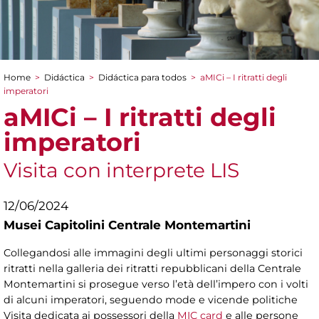
Home
>
Didáctica
>
Didáctica para todos
>
aMICi – I ritratti degli
You are here
imperatori
aMICi – I ritratti degli
imperatori
Visita con interprete LIS
12/06/2024
Musei Capitolini Centrale Montemartini
Collegandosi alle immagini degli ultimi personaggi storici
ritratti nella galleria dei ritratti repubblicani della Centrale
Montemartini si prosegue verso l’età dell’impero con i volti
di alcuni imperatori, seguendo mode e vicende politiche
Visita dedicata ai possessori della
MIC card
e alle persone