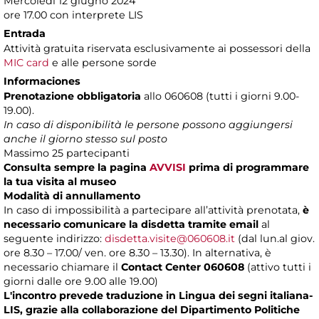
Mercoledì 12 giugno 2024
ore 17.00 con interprete LIS
Entrada
Attività gratuita riservata esclusivamente ai possessori della
MIC card
e alle persone sorde
Informaciones
Prenotazione obbligatoria
allo 060608 (tutti i giorni 9.00-
19.00).
In caso di disponibilità le persone possono aggiungersi
anche il giorno stesso sul posto
Massimo 25 partecipanti
Consulta sempre la pagina
AVVISI
prima di programmare
la tua visita al museo
Modalità di annullamento
In caso di impossibilità a partecipare all’attività prenotata,
è
necessario comunicare la disdetta tramite email
al
seguente indirizzo:
disdetta.visite@060608.it
(dal lun.al giov.
ore 8.30 – 17.00/ ven. ore 8.30 – 13.30). In alternativa, è
necessario chiamare il
Contact Center 060608
(attivo tutti i
giorni dalle ore 9.00 alle 19.00)
L'incontro prevede traduzione in Lingua dei segni italiana-
LIS, grazie alla collaborazione del Dipartimento Politiche