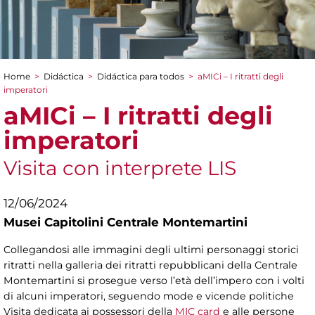
Home
>
Didáctica
>
Didáctica para todos
>
aMICi – I ritratti degli
You are here
imperatori
aMICi – I ritratti degli
imperatori
Visita con interprete LIS
12/06/2024
Musei Capitolini Centrale Montemartini
Collegandosi alle immagini degli ultimi personaggi storici
ritratti nella galleria dei ritratti repubblicani della Centrale
Montemartini si prosegue verso l’età dell’impero con i volti
di alcuni imperatori, seguendo mode e vicende politiche
Visita dedicata ai possessori della
MIC card
e alle persone