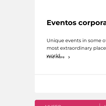
Eventos corpora
Unique events in some o
most extraordinary place
world.
Find more