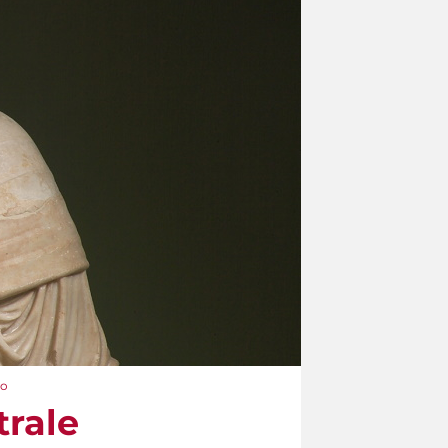
to
trale