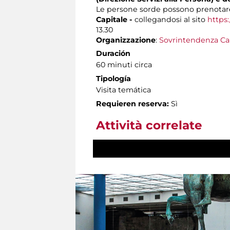
Le persone sorde possono prenotare
Capitale -
collegandosi al sito
https:
13.30
Organizzazione
:
Sovrintendenza Ca
Duración
60 minuti circa
Tipología
Visita temática
Requieren reserva:
Sì
Attività correlate