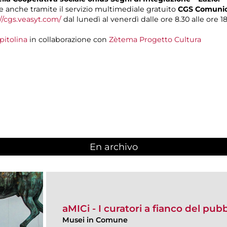
 anche tramite il servizio multimediale gratuito
CGS Comunica
//cgs.veasyt.com/
dal lunedì al venerdì dalle ore 8.30 alle ore 18
pitolina
in collaborazione con
Zètema Progetto Cultura
En archivo
aMICi - I curatori a fianco del pub
Musei in Comune