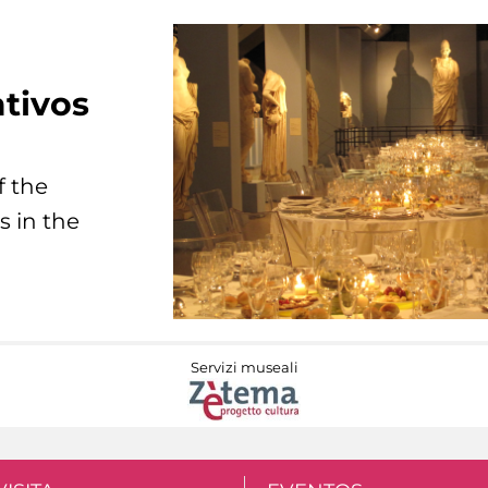
tivos
f the
s in the
Servizi museali