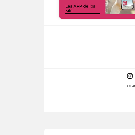
Las APP de los
MiC
mus