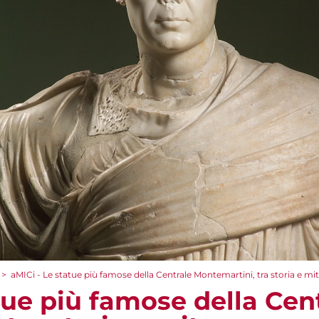
>
aMICi - Le statue più famose della Centrale Montemartini, tra storia e mi
tue più famose della Cen