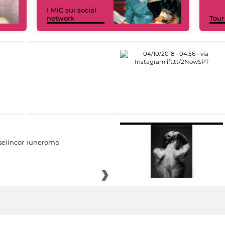
I MiC sui social
network
Tour
eiincomuneroma