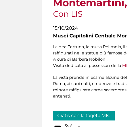
Montemartini, 
Con LIS
15/10/2024
Musei Capitolini Centrale Mo
La
dea Fortuna, la musa Polimnia, Il 
raffigurati nelle statue più famose 
A cura di Barbara Nobiloni.
Visita dedicata ai possessori della
MI
La vista prende in esame alcune del
Roma, ai suoi culti, credenze e tradiz
minore raffigurata come sacerdotessa
antenati.
Gratis con la tarjeta MIC