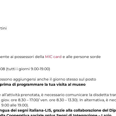
tini
mente ai possessori della
MIC card
e alle persone sorde
8 (tutti i giorni 9.00-19.00)
possono aggiungersi anche il giorno stesso sul posto
prima di programmare la tua visita al museo
e all’attività prenotata, è necessario comunicare la disdetta tra
l giov. ore 8.30 – 17.00/ ven. ore 8.30 – 13.30). In alternativa, è
 9.00 alle 19.00).
gua dei segni italiana-LIS, grazie alla collaborazione del Dip
ella Cooperativa sociale onlus Segni di Integrazione – Lazio.