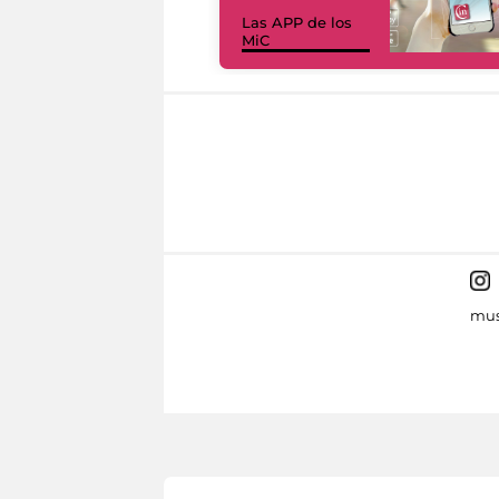
Las APP de los
MiC
mus