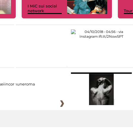
I MiC sui social
network
Tour
eiincomuneroma