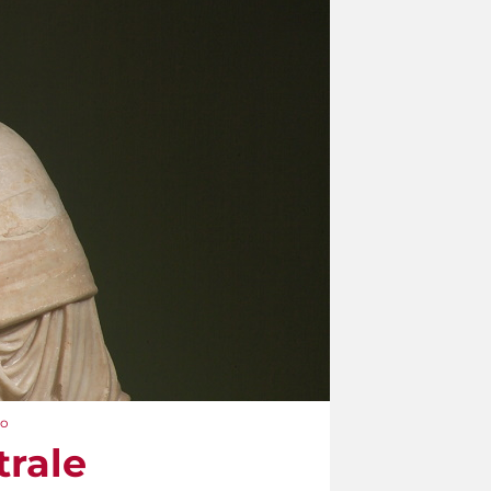
to
trale