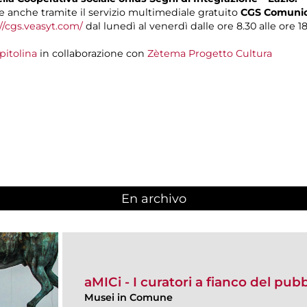
 anche tramite il servizio multimediale gratuito
CGS Comunica
//cgs.veasyt.com/
dal lunedì al venerdì dalle ore 8.30 alle ore 18
pitolina
in collaborazione con
Zètema Progetto Cultura
En archivo
aMICi - I curatori a fianco del pub
Musei in Comune