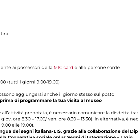
tini
mente ai possessori della
MIC card
e alle persone sorde
8 (tutti i giorni 9.00-19.00)
possono aggiungersi anche il giorno stesso sul posto
prima di programmare la tua visita al museo
e all’attività prenotata, è necessario comunicare la disdetta tra
l giov. ore 8.30 – 17.00/ ven. ore 8.30 – 13.30). In alternativa, è
 9.00 alle 19.00).
gua dei segni italiana-LIS, grazie alla collaborazione del Dip
ella Cooperativa sociale onlus Segni di Integrazione – Lazio.