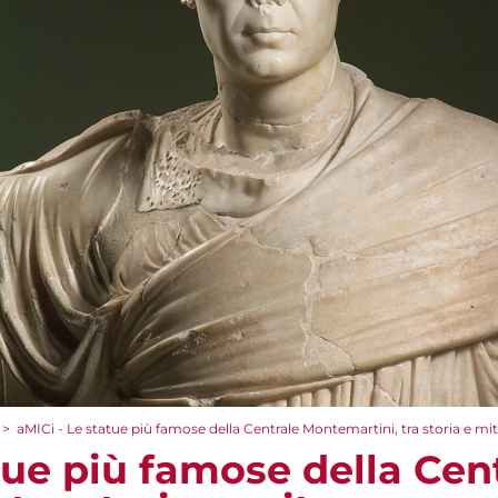
>
aMICi - Le statue più famose della Centrale Montemartini, tra storia e mi
tue più famose della Cen