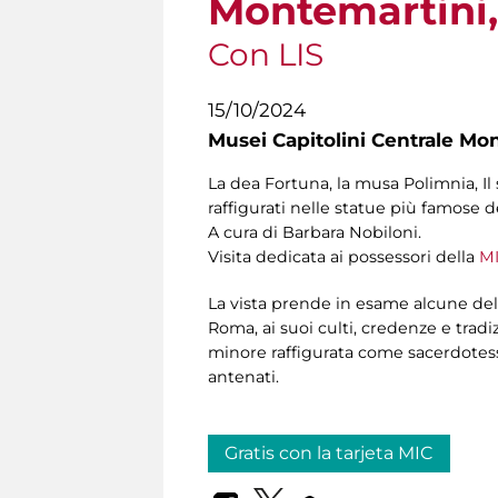
Montemartini, 
Con LIS
15/10/2024
Musei Capitolini Centrale Mo
La
dea Fortuna, la musa Polimnia, Il 
raffigurati nelle statue più famose 
A cura di Barbara Nobiloni.
Visita dedicata ai possessori della
MI
La vista prende in esame alcune del
Roma, ai suoi culti, credenze e tradiz
minore raffigurata come sacerdotessa
antenati.
Gratis con la tarjeta MIC