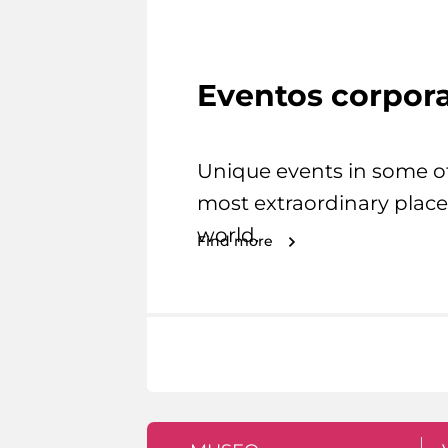
Eventos corpora
Unique events in some o
most extraordinary place
world.
Find more