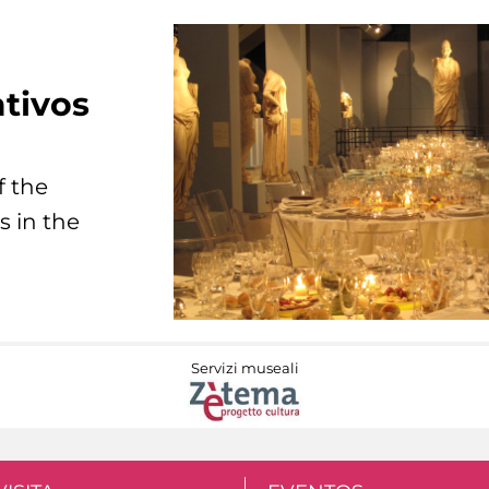
tivos
f the
s in the
Servizi museali