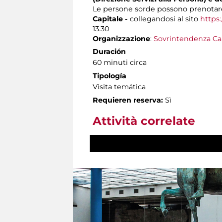
Le persone sorde possono prenotare
Capitale -
collegandosi al sito
https:
13.30
Organizzazione
:
Sovrintendenza Ca
Duración
60 minuti circa
Tipología
Visita temática
Requieren reserva:
Sì
Attività correlate