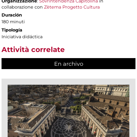
Organizzazione
:
Sovrintendenza Capitolina
in
collaborazione con
Zètema Progetto Cultura
Duración
180 minuti
Tipología
Iniciativa didáctica
Attività correlate
En archivo