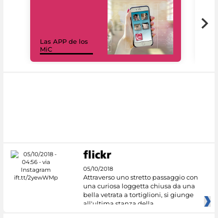
Las APP de los
I Mi
MiC
net
05/10/2018
Attraverso uno stretto passaggio con
una curiosa loggetta chiusa da una
bella vetrata a tortiglioni, si giunge
all'ultima stanza della