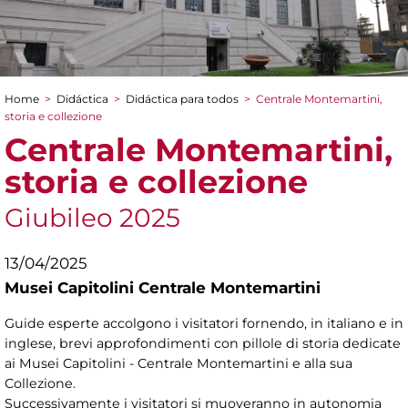
Home
>
Didáctica
>
Didáctica para todos
>
Centrale Montemartini,
You are here
storia e collezione
Centrale Montemartini,
storia e collezione
Giubileo 2025
13/04/2025
Musei Capitolini Centrale Montemartini
Guide esperte accolgono i visitatori fornendo, in italiano e in
inglese, brevi approfondimenti con pillole di storia dedicate
ai Musei Capitolini - Centrale Montemartini e alla sua
Collezione.
Successivamente i visitatori si muoveranno in autonomia