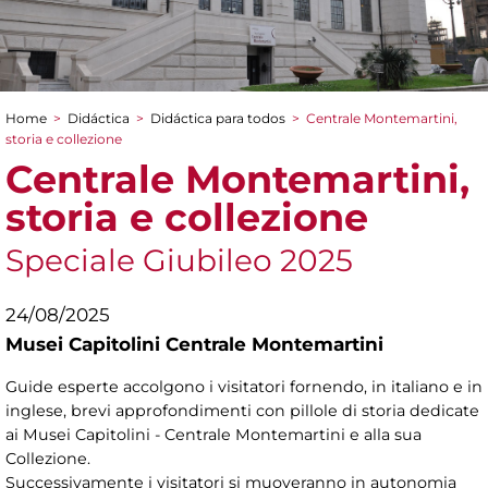
Home
>
Didáctica
>
Didáctica para todos
>
Centrale Montemartini,
You are here
storia e collezione
Centrale Montemartini,
storia e collezione
Speciale Giubileo 2025
24/08/2025
Musei Capitolini Centrale Montemartini
Guide esperte accolgono i visitatori fornendo, in italiano e in
inglese, brevi approfondimenti con pillole di storia dedicate
ai Musei Capitolini - Centrale Montemartini e alla sua
Collezione.
Successivamente i visitatori si muoveranno in autonomia