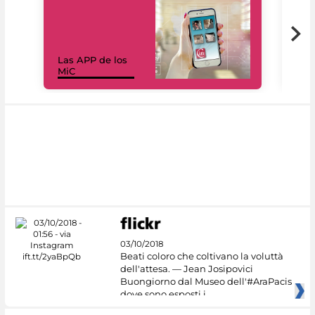
Las APP de los
I Mi
MiC
net
03/10/2018
Beati coloro che coltivano la voluttà
dell'attesa. — Jean Josipovici
Buongiorno dal Museo dell'#AraPacis
dove sono esposti i