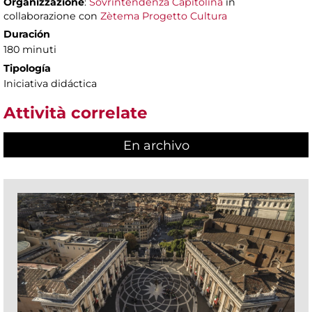
Organizzazione
:
Sovrintendenza Capitolina
in
collaborazione con
Zètema Progetto Cultura
Duración
180 minuti
Tipología
Iniciativa didáctica
Attività correlate
En archivo