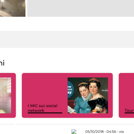
ni
I MiC sui social
network
Tour