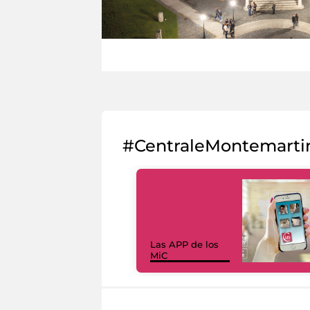
#CentraleMontemarti
Las APP de los
MiC