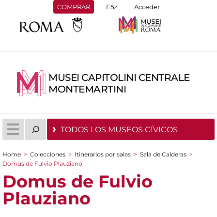
COMPRAR
Acceder
MUSEI CAPITOLINI CENTRALE
MONTEMARTINI
TODOS LOS MUSEOS CÍVICOS
Home
>
Colecciones
>
Itinerarios por salas
>
Sala de Calderas
>
You are here
Domus de Fulvio Plauziano
Domus de Fulvio
Plauziano