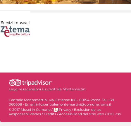
Servizi museali
Leggi le recensioni su:
Centrale Montemartini
Centrale Montemartini, via Ostiense 106 - 00154 Roma. Tel. +39
060608 - Email: info.centralemontemartini@comune.roma.it
© 2017 Musei in Comune
/
Privacy
/
Exclusiòn de las
Responsabilidades
/
Credits
/
Accesibilidad del sitio web
/
XML-rss