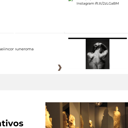
eiincomuneroma
tivos