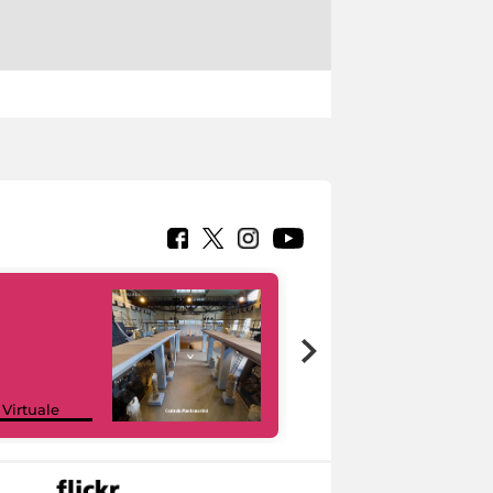
Google Arts &
 Virtuale
Culture