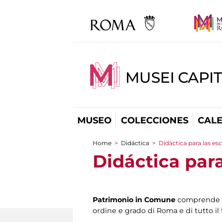
MUSEI CAPI
MUSEO
COLECCIONES
CAL
Home
>
Didáctica
>
Didáctica para las es
You are here
Didáctica para
Patrimonio in Comune
comprende u
ordine e grado di Roma e di tutto il 