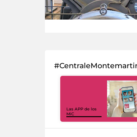
#CentraleMontemarti
Las APP de los
MiC