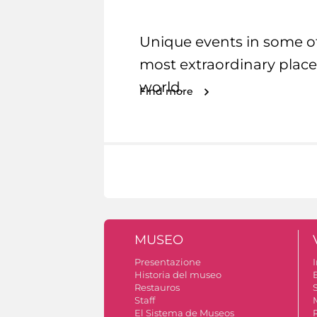
Unique events in some o
most extraordinary place
world.
Find more
MUSEO
Presentazione
I
Historia del museo
Restauros
S
Staff
El Sistema de Museos