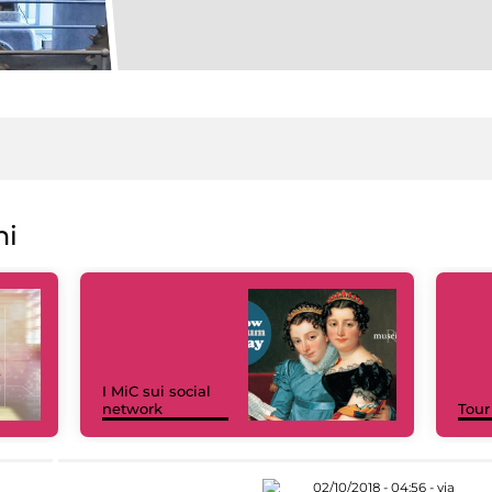
ni
I MiC sui social
network
Tour