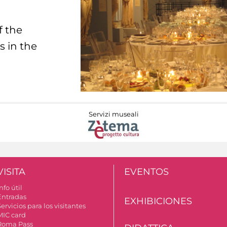
f the
s in the
Servizi museali
VISITA
EVENTOS
nfo útil
Entradas
EXHIBICIONES
ervicios para los visitantes
MIC card
Roma Pass