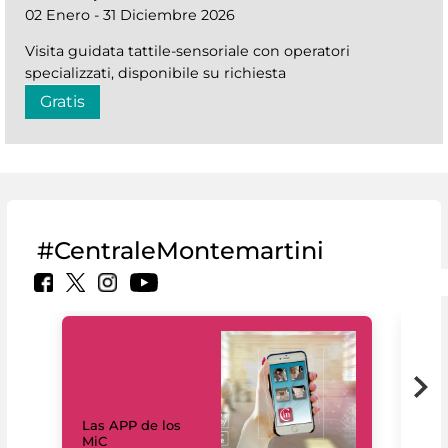
02 Enero - 31 Diciembre 2026
Visita guidata tattile-sensoriale con operatori
specializzati, disponibile su richiesta
Gratis
#CentraleMontemartini
Las APP de los
I Mi
MiC
net