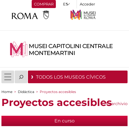
COMPRAR
Acceder
MUSEI CAPITOLINI CENTRALE
MONTEMARTINI
TODOS LOS MUSEOS CÍVICOS
Home
>
Didáctica
>
Proyectos accesibles
You are here
Proyectos accesibles
In archivio
En curso
(active tab)