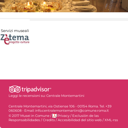
Servizi museali
Leggi le recensioni su:
Centrale Montemartini
Centrale Montemartini, via Ostiense 106 - 00154 Roma. Tel. +39
060608 - Email: info.centralemontemartini@comune.roma.it
© 2017 Musei in Comune
/
Privacy
/
Exclusiòn de las
Responsabilidades
/
Credits
/
Accesibilidad del sitio web
/
XML-rss