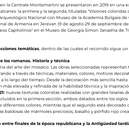
en la Centrale Montemartini se presentaron en 2019 en una ex
Balcanes: la primera y la segunda, tituladas "Visiones colorida
o Arqueológico Nacional con Museo de la Academia Búlgara de C
onal de Armenia en Jerevan (9 de agosto-29 de septiembre de 2
os Capitolinos" en el Museo de Georgia Simon Janashia de Tif
ecciones temáticas
, dentro de las cuales el recorrido sigue u
e los romanos. Historia y técnica
oria del arte del mosaico. Las obras seleccionadas representan
ando a través de técnicas, materiales, colores, motivos decorativ
a lo largo del tiempo. Desde la decoración más sencilla hasta 
más elevada y refinada de la habilidad técnica y la inspiración
21:
nuevas texturas coloristas realizadas con grandes teselas
luidos en la primera sección, ambos datados entre los siglos II
 diferentes colores, mientras que el segundo está decorado
as baldosas de mármoles preciosos, basalto y pórfido rojo crea
 entre finales de la época republicana y la Antigüedad tardía