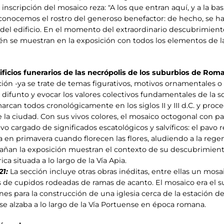
 inscripción del mosaico reza: "A los que entran aquí, y a la basí
onocemos el rostro del generoso benefactor: de hecho, se han
da del edificio. En el momento del extraordinario descubrimi
n se muestran en la exposición con todos los elementos de la
ficios funerarios de las necrópolis de los suburbios de Rom
ación -ya se trate de temas figurativos, motivos ornamentales 
el difunto y evocar los valores colectivos fundamentales de la
rcan todos cronológicamente en los siglos II y III d.C. y proc
 la ciudad. Con sus vivos colores, el mosaico octogonal con p
cargado de significados escatológicos y salvíficos: el pavo re
a en primavera cuando florecen las flores, aludiendo a la rege
n la exposición muestran el contexto de su descubrimiento: 
a situada a lo largo de la Vía Apia.
21:
La sección incluye otras obras inéditas, entre ellas un mo
 de cupidos rodeadas de ramas de acanto. El mosaico era el 
s para la construcción de una iglesia cerca de la estación de T
se alzaba a lo largo de la Vía Portuense en época romana.