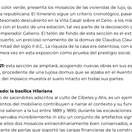
color verde, presenta los mosaicos de las viviendas de lujo, q
ca republicana. El itinerario sigue un criterio cronológico, p
onado descubierto en la Villa Casali sobre el Celio- a los más r
con el busto de una estación, tal vez parte de la decoración 
mperador Galieno. El telón de fondo de esta sección es el ext
 puerto, un precioso ornamento de la domus de Claudius Claud
itad del siglo II d.C.. La riqueza de la casa era ostentosa, con 
era vez en esta exposición como prueba del prestigio social, e
.
21:
esta sección se ampliará, acogiendo nuevas obras en sus esp
, procedente de una lujosa domus que se alzaba en el Aventi
del mosaico muestra el suelo intacto en todas sus partes.
do: la basílica Hilariana
gio de sacerdotes adscritos al culto de Cibeles y Atis, es un e
entos del mobiliario contribuyen a narrar el contexto y su fun
ana
salieron a la luz entre 1889 y 1890, durante las excavaciones
conservaba increíblemente
in situ
un conjunto de artefactos signi
e ellos dos mosaicos extraordinariamente bien conservados, e
ante de perlas que soportó las cargas financieras de la constr