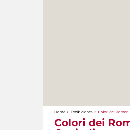
Home
>
Exhibiciones
>
Colori dei Romani. 
You are here
Colori dei Rom