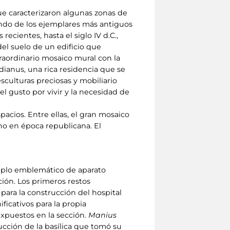
ue caracterizaron algunas zonas de
asando de los ejemplares más antiguos
ecientes, hasta el siglo IV d.C.,
del suelo de un edificio que
raordinario mosaico mural con la
ianus, una rica residencia que se
esculturas preciosas y mobiliario
l gusto por vivir y la necesidad de
acios. Entre ellas, el gran mosaico
no en época republicana. El
jemplo emblemático de aparato
ción. Los primeros restos
 para la construcción del hospital
ficativos para la propia
xpuestos en la sección.
Manius
ucción de la basílica que tomó su