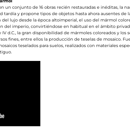
mármol
n un conjunto de 16 obras recién restauradas e inéditas, la na
d tardía y propone tipos de objetos hasta ahora ausentes de 
n del lujo desde la época altoimperial, el uso del mármol colo
del imperio, convirtiéndose en habitual en el ámbito privado y
I y IV d.C., la gran disponibilidad de mármoles coloreados y los
rsos fines, entre ellos la producción de teselas de mosaico. F
osaicos teselados para suelos, realizados con materiales espe
tiguo.