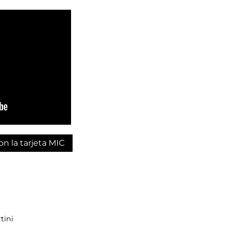
on la tarjeta MIC
tini