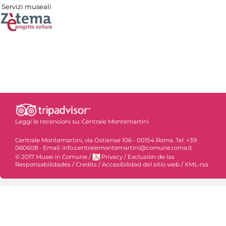
Servizi museali
Leggi le recensioni su:
Centrale Montemartini
Centrale Montemartini, via Ostiense 106 - 00154 Roma. Tel. +39
060608 - Email: info.centralemontemartini@comune.roma.it
© 2017 Musei in Comune
/
Privacy
/
Exclusiòn de las
Responsabilidades
/
Credits
/
Accesibilidad del sitio web
/
XML-rss