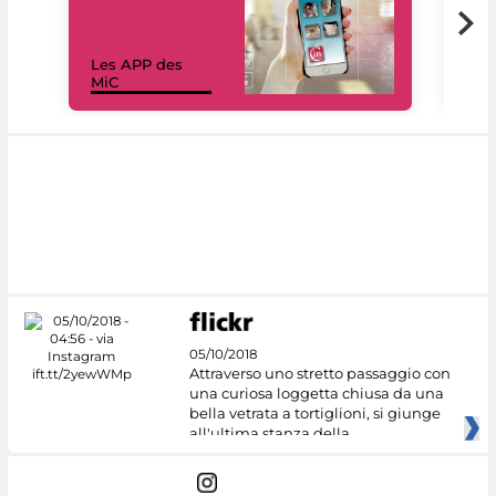
Les APP des
Les
MiC
rés
05/10/2018
Attraverso uno stretto passaggio con
una curiosa loggetta chiusa da una
bella vetrata a tortiglioni, si giunge
all'ultima stanza della