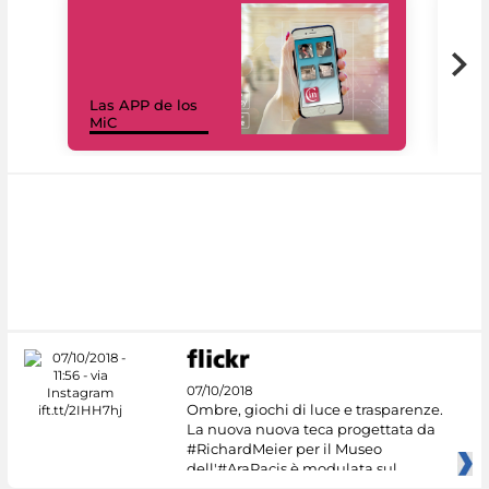
Las APP de los
I Mi
MiC
net
07/10/2018
Ombre, giochi di luce e trasparenze.
La nuova nuova teca progettata da
#RichardMeier per il Museo
dell'#AraPacis è modulata sul