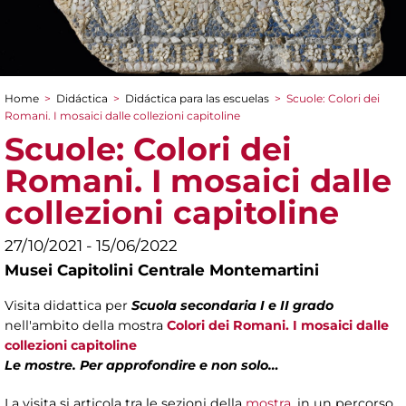
Home
>
Didáctica
>
Didáctica para las escuelas
>
Scuole: Colori dei
You are here
Romani. I mosaici dalle collezioni capitoline
Scuole: Colori dei
Romani. I mosaici dalle
collezioni capitoline
27/10/2021 - 15/06/2022
Musei Capitolini Centrale Montemartini
Visita didattica per
Scuola secondaria I e II grado
nell'ambito della mostra
Colori dei Romani. I mosaici dalle
collezioni capitoline
Le mostre. Per approfondire e non solo…
La visita si articola tra le sezioni della
mostra
, in un percorso