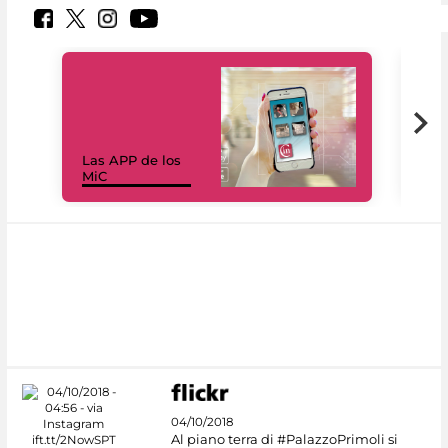
Las APP de los
I Mi
MiC
net
04/10/2018
Al piano terra di #PalazzoPrimoli si