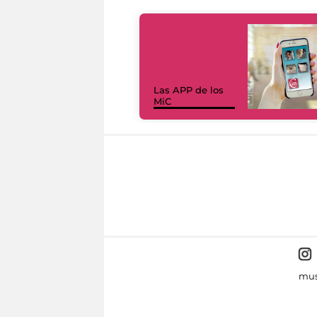
Las APP de los
MiC
mus