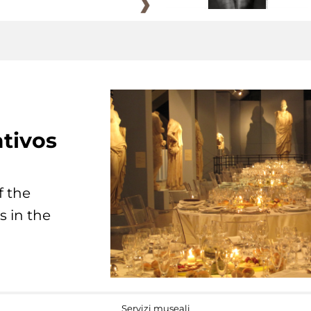
tivos
f the
s in the
Servizi museali