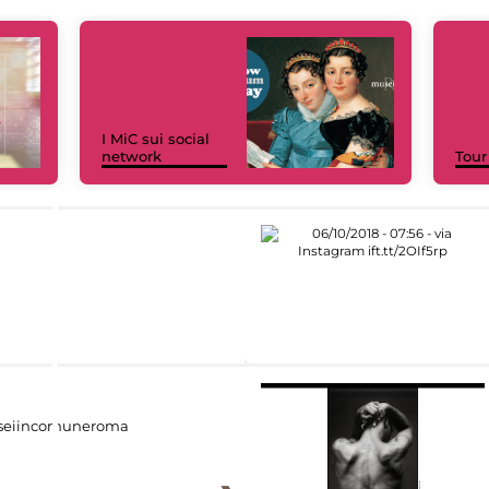
I MiC sui social
network
Tour
eiincomuneroma