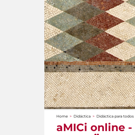
Home
>
Didáctica
>
Didáctica para todos
You are here
aMICi online -