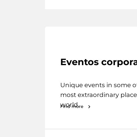
Eventos corpora
Unique events in some o
most extraordinary place
world.
Find more