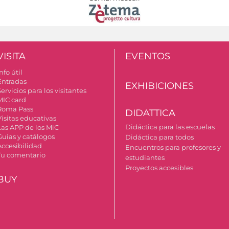
VISITA
EVENTOS
nfo útil
Entradas
EXHIBICIONES
ervicios para los visitantes
MIC card
Roma Pass
DIDATTICA
Visitas educativas
Didáctica para las escuelas
Las APP de los MiC
Guias y catálogos
Didáctica para todos
Accesibilidad
Encuentros para profesores y
Tu comentario
estudiantes
Proyectos accesibles
BUY