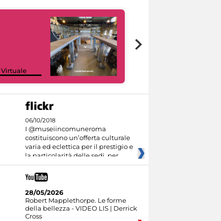
Google Arts &
 Virtuale
Culture
06/10/2018
I @museiincomuneroma
costituiscono un’offerta culturale
varia ed eclettica per il prestigio e
la particolarità delle sedi, per
28/05/2026
Robert Mapplethorpe. Le forme
della bellezza - VIDEO LIS | Derrick
Cross