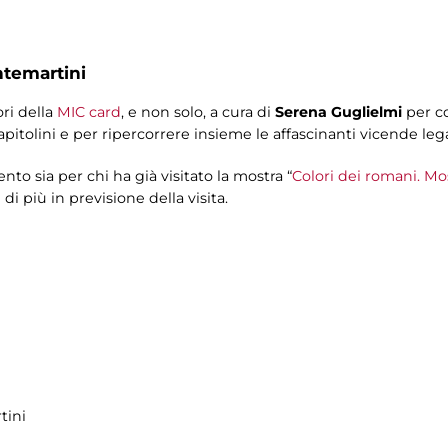
ntemartini
ri della
MIC card
, e non solo, a cura di
Serena Guglielmi
per co
pitolini e per ripercorrere insieme le affascinanti vicende lega
o sia per chi ha già visitato la mostra “
Colori dei romani. Mos
 di più in previsione della visita.
tini