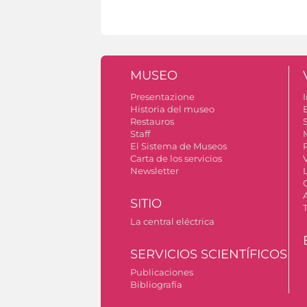
MUSEO
Presentazione
I
Historia del museo
Restauros
S
Staff
El Sistema de Museos
Carta de los servicios
Newsletter
SITIO
La central eléctrica
SERVICIOS SCIENTÍFICOS
Publicaciones
Bibliografía
Permiso para tomar fotografías