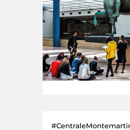
#CentraleMontemarti