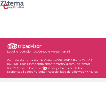
Leggi le recensioni su:
Centrale Montemartini
Centrale Montemartini, via Ostiense 106 - 00154 Roma. Tel. +39
060608 - Email: info.centralemontemartini@comune.roma.it
© 2017 Musei in Comune
/
Privacy
/
Exclusiòn de las
Responsabilidades
/
Credits
/
Accesibilidad del sitio web
/
XML-rss