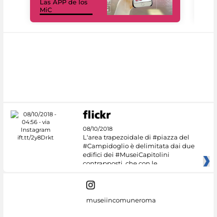
Las APP de los
I Mi
MiC
net
08/10/2018
L'area trapezoidale di #piazza del
#Campidoglio è delimitata dai due
edifici dei #MuseiCapitolini
contrapposti, che con le
museiincomuneroma