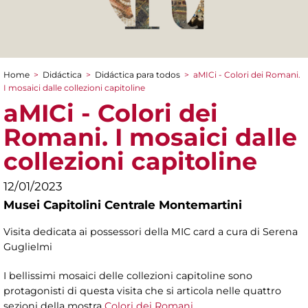
Home
>
Didáctica
>
Didáctica para todos
>
aMICi - Colori dei Romani.
You are here
I mosaici dalle collezioni capitoline
aMICi - Colori dei
Romani. I mosaici dalle
collezioni capitoline
12/01/2023
Musei Capitolini Centrale Montemartini
Visita dedicata ai possessori della MIC card a cura di Serena
Guglielmi
I bellissimi mosaici delle collezioni capitoline sono
protagonisti di questa visita che si articola nelle quattro
sezioni della mostra
Colori dei Romani
.