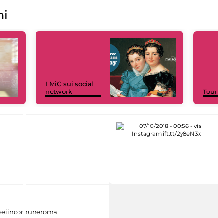
ni
I MiC sui social
network
Tour
eiincomuneroma