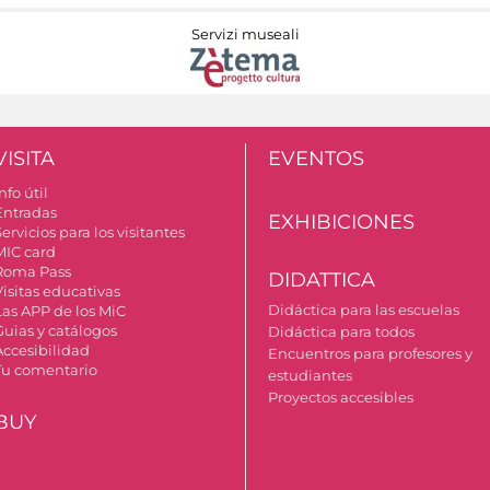
Servizi museali
VISITA
EVENTOS
nfo útil
Entradas
EXHIBICIONES
ervicios para los visitantes
MIC card
Roma Pass
DIDATTICA
Visitas educativas
Didáctica para las escuelas
Las APP de los MiC
Guias y catálogos
Didáctica para todos
Accesibilidad
Encuentros para profesores y
Tu comentario
estudiantes
Proyectos accesibles
BUY