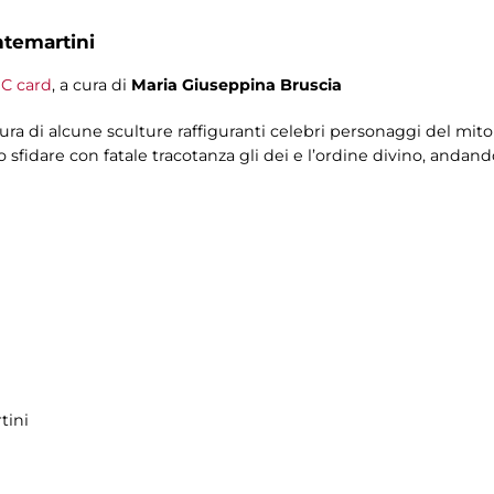
ntemartini
C card
, a cura di
Maria Giuseppina Bruscia
tura di alcune sculture raffiguranti celebri personaggi del mit
to sfidare con fatale tracotanza gli dei e l’ordine divino, andan
tini