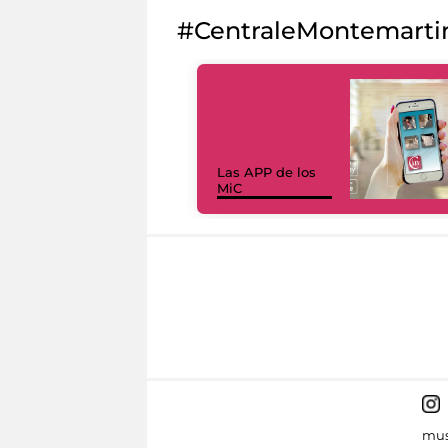
#CentraleMontemarti
Las APP de los
MiC
mus