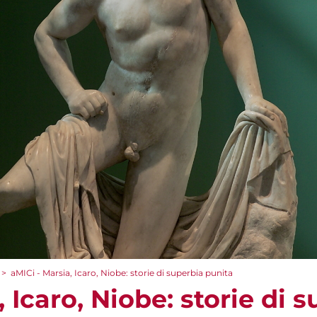
>
aMICi - Marsia, Icaro, Niobe: storie di superbia punita
, Icaro, Niobe: storie di 