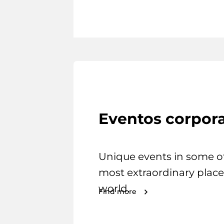
Eventos corpora
Unique events in some o
most extraordinary place
world.
Find more