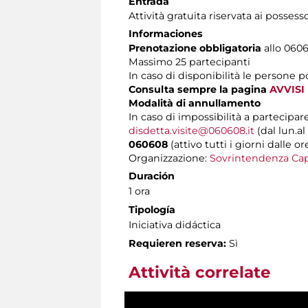
Entrada
Attività gratuita riservata ai possess
Informaciones
Prenotazione obbligatoria
allo 0606
Massimo
25 partecipanti
In caso di disponibilità le persone 
Consulta sempre la pagina
AVVISI
Modalità di annullamento
In caso di impossibilità a partecipare
disdetta.visite@060608.it
(dal lun.al
060608
(attivo tutti i giorni dalle or
Organizzazione:
Sovrintendenza Cap
Duración
1 ora
Tipología
Iniciativa didáctica
Requieren reserva:
Sì
Attività correlate