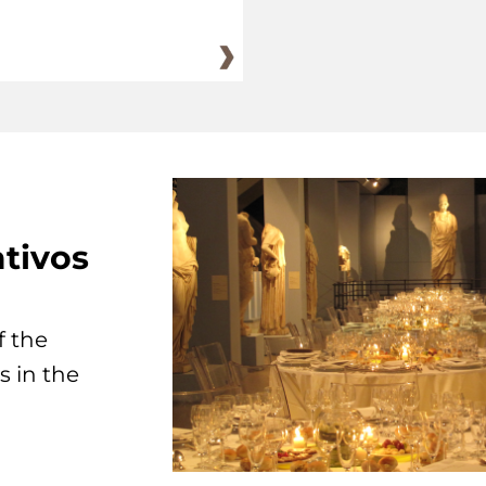
tivos
f the
s in the