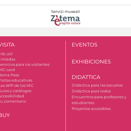
Servizi museali
VISITA
EVENTOS
nfo útil
Entradas
EXHIBICIONES
ervicios para los visitantes
MIC card
Roma Pass
DIDATTICA
Visitas educativas
Didáctica para las escuelas
Las APP de los MiC
Guias y catálogos
Didáctica para todos
Accesibilidad
Encuentros para profesores y
Tu comentario
estudiantes
Proyectos accesibles
BUY