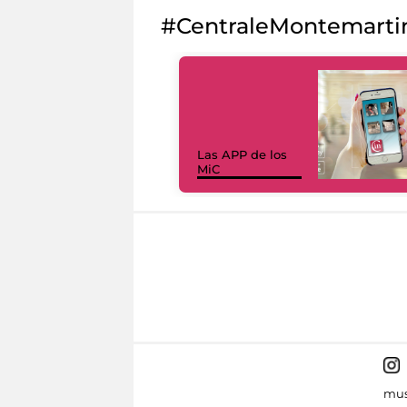
#CentraleMontemarti
Las APP de los
MiC
mus