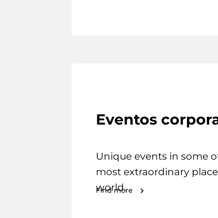
Eventos corpora
Unique events in some o
most extraordinary place
world.
Find more