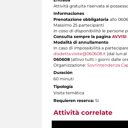
Attività gratuita riservata ai possess
Informaciones
Prenotazione obbligatoria
allo 0606
Massimo
25 partecipanti
In caso di disponibilità le persone
Consulta sempre la pagina
AVVISI
Modalità di annullamento
In caso di impossibilità a partecipare
disdetta.visite@060608.it
(dal lun.al
060608
(attivo tutti i giorni dalle or
Organizzazione:
Sovrintendenza Cap
Duración
60 minuti
Tipología
Visita temática
Requieren reserva:
Sì
Attività correlate