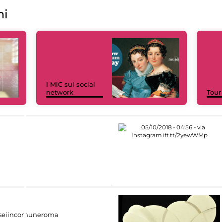
ni
I MiC sui social
network
Tour
eiincomuneroma