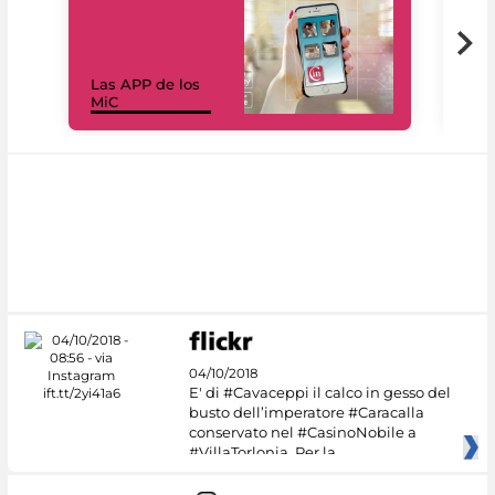
Las APP de los
I Mi
MiC
net
04/10/2018
E' di #Cavaceppi il calco in gesso del
busto dell’imperatore #Caracalla
conservato nel #CasinoNobile a
#VillaTorlonia. Per la