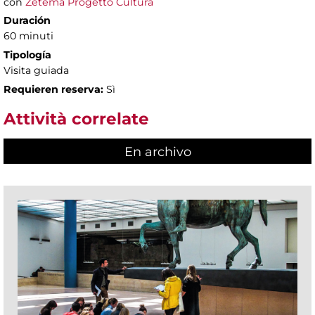
con
Zètema Progetto Cultura
Duración
60 minuti
Tipología
Visita guiada
Requieren reserva:
Sì
Attività correlate
En archivo