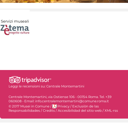
Servizi museali
Leggi le recensioni su:
Centrale Montemartini
Centrale Montemartini, via Ostiense 106 - 00154 Roma. Tel. +39
060608 - Email: info.centralemontemartini@comune.roma.it
© 2017 Musei in Comune
/
Privacy
/
Exclusiòn de las
Responsabilidades
/
Credits
/
Accesibilidad del sitio web
/
XML-rss