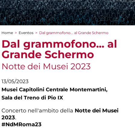
Home
>
Eventos
>
Dal grammofono... al Grande Schermo
You are here
Dal grammofono... al
Grande Schermo
Notte dei Musei 2023
13/05/2023
Musei Capitolini Centrale Montemartini,
Sala del Treno di Pio IX
Concerto nell'ambito della
Notte dei Musei
2023
.
#NdMRoma23