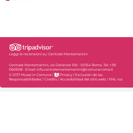
Leggi le recensioni su:
Centrale Montemartini
Centrale Montemartini, via Ostiense 106 - 00154 Roma. Tel. +39
060608 - Email: info.centralemontemartini@comune.roma.it
© 2017 Musei in Comune
/
Privacy
/
Exclusiòn de las
Responsabilidades
/
Credits
/
Accesibilidad del sitio web
/
XML-rss