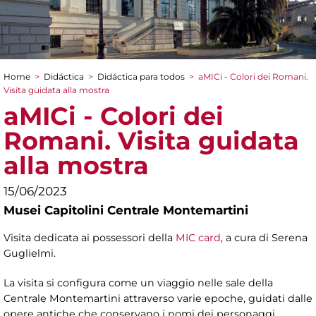
Home
>
Didáctica
>
Didáctica para todos
>
aMICi - Colori dei Romani.
You are here
Visita guidata alla mostra
aMICi - Colori dei
Romani. Visita guidata
alla mostra
15/06/2023
Musei Capitolini Centrale Montemartini
Visita dedicata ai possessori della
MIC card
, a cura di Serena
Guglielmi.
La visita si configura come un viaggio nelle sale della
Centrale Montemartini attraverso varie epoche, guidati dalle
opere antiche che conservano i nomi dei personaggi