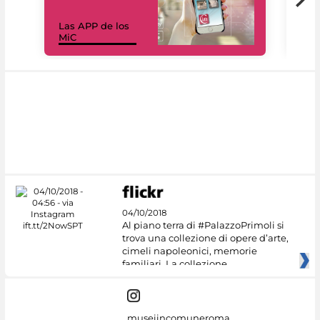
Las APP de los
I Mi
MiC
net
04/10/2018
Al piano terra di #PalazzoPrimoli si
trova una collezione di opere d’arte,
cimeli napoleonici, memorie
familiari. La collezione
museiincomuneroma