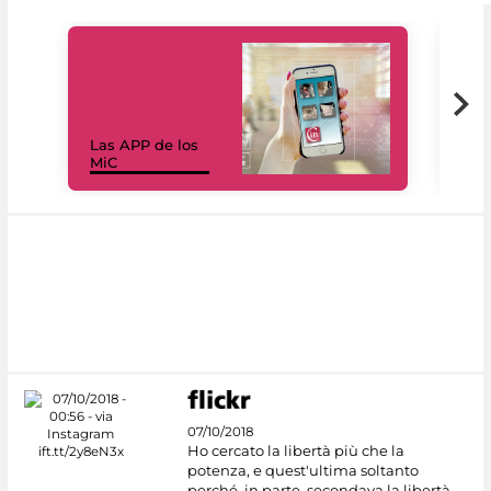
Las APP de los
I Mi
MiC
net
07/10/2018
Ho cercato la libertà più che la
potenza, e quest'ultima soltanto
perché, in parte, secondava la libertà.