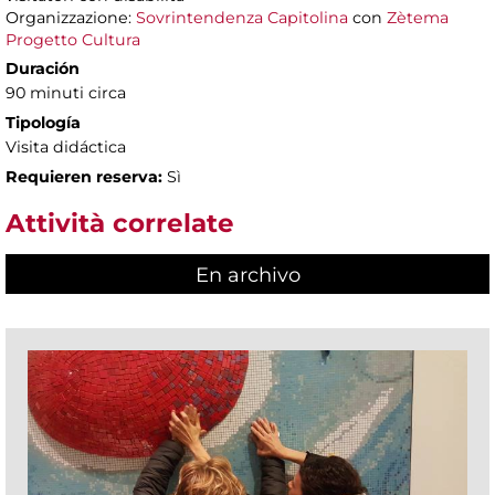
Organizzazione:
Sovrintendenza Capitolina
con
Zètema
Progetto Cultura
Duración
90 minuti circa
Tipología
Visita didáctica
Requieren reserva:
Sì
Attività correlate
En archivo