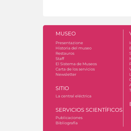
MUSEO
Presentazione
I
Historia del museo
Restauros
S
Staff
El Sistema de Museos
Carta de los servicios
Newsletter
SITIO
La central eléctrica
SERVICIOS SCIENTÍFICOS
Publicaciones
Bibliografía
Permiso para tomar fotografías