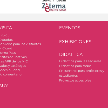
Servizi museali
VISITA
EVENTOS
nfo útil
Entradas
EXHIBICIONES
ervicios para los visitantes
MIC card
Roma Pass
DIDATTICA
Visitas educativas
Didáctica para las escuelas
Las APP de los MiC
Guias y catálogos
Didáctica para todos
Accesibilidad
Encuentros para profesores y
Tu comentario
estudiantes
Proyectos accesibles
BUY