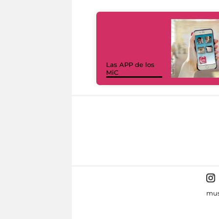
Las APP de los
MiC
mus