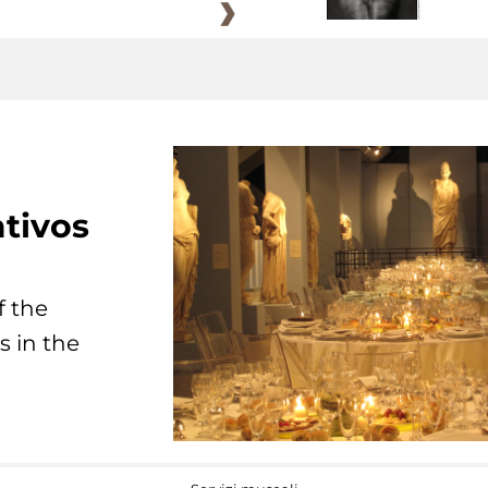
tivos
f the
s in the