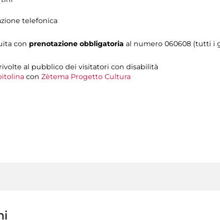
azione telefonica
tuita con
prenotazione obbligatoria
al numero 060608 (tutti i gi
 rivolte al pubblico dei visitatori con disabilità
itolina
con
Zètema Progetto Cultura
ni