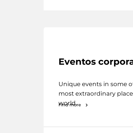
Eventos corpora
Unique events in some o
most extraordinary place
world.
Find more