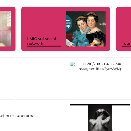
I MiC sui social
network
Tour
eiincomuneroma