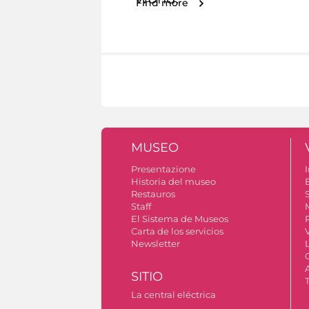
Find more
MUSEO
Presentazione
I
Historia del museo
Restauros
S
Staff
El Sistema de Museos
Carta de los servicios
Newsletter
SITIO
La central eléctrica