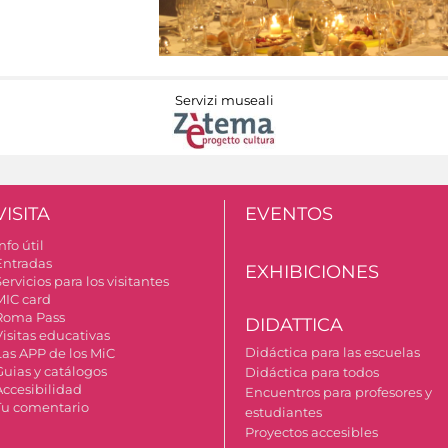
Servizi museali
VISITA
EVENTOS
nfo útil
Entradas
EXHIBICIONES
ervicios para los visitantes
MIC card
Roma Pass
DIDATTICA
Visitas educativas
Didáctica para las escuelas
Las APP de los MiC
Guias y catálogos
Didáctica para todos
Accesibilidad
Encuentros para profesores y
Tu comentario
estudiantes
Proyectos accesibles