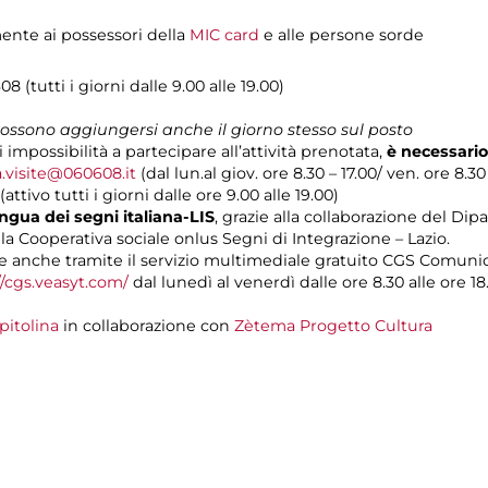
mente ai possessori della
MIC card
e alle persone sorde
08 (tutti i giorni dalle 9.00 alle 19.00)
 possono aggiungersi anche il giorno stesso sul posto
i impossibilità a partecipare all’attività prenotata,
è necessario
a.visite@060608.it
(dal lun.al giov. ore 8.30 – 17.00/ ven. ore 8.30
(attivo tutti i giorni dalle ore 9.00 alle 19.00)
ngua dei segni italiana-LIS
, grazie alla collaborazione del Dip
lla Cooperativa sociale onlus Segni di Integrazione – Lazio.
 anche tramite il servizio multimediale gratuito CGS Comuni
//cgs.veasyt.com/
dal lunedì al venerdì dalle ore 8.30 alle ore 18.
pitolina
in collaborazione con
Zètema Progetto Cultura