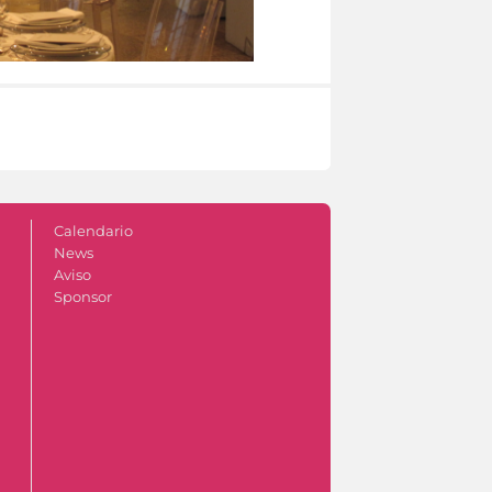
Calendario
News
Aviso
Sponsor