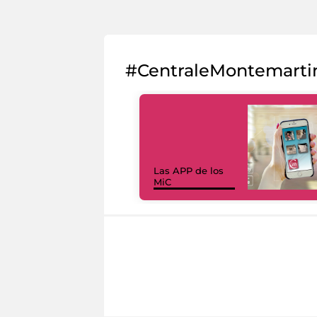
#CentraleMontemarti
Las APP de los
MiC