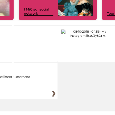
I MiC sui social
network
Tour
eiincomuneroma