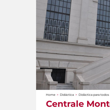
Home
>
Didáctica
>
Didáctica para todos
You are here
Centrale Monte