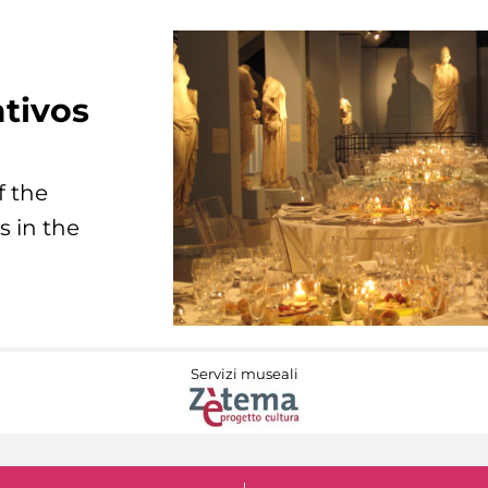
tivos
f the
s in the
Servizi museali