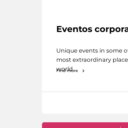
Eventos corpora
Unique events in some o
most extraordinary place
world.
Find more