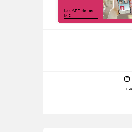
Las APP de los
MiC
mus