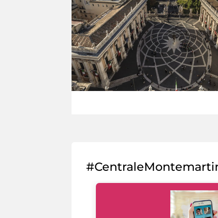
#CentraleMontemarti