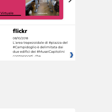
Google Arts &
 Virtuale
Culture
08/10/2018
L'area trapezoidale di #piazza del
#Campidoglio è delimitata dai
due edifici dei #MuseiCapitolini
contrapposti, che